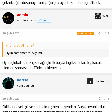
çekmiceğini düşünüyorum çoğu şey aynı fakat daha grafiksel...
admin
War
Administrator
Yönetici
20 Şub 2020
#12
Konu Sahibi
Kntmurat' Alıntı:
Oyun tamamen türkçe mi?
Oyun global olarak çıkacağı için ilk başta İngilizce olarak çıkacak.
Hemen sonrasında Türkçe eklenecek.
barisal81
Seçilmedi
Yeni Oyuncu
20 Şub 2020
#13
Skillbar gayet şık ve sade olmuş ben beğendim. Başka oyunlardaki