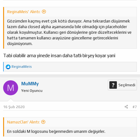
ReginaMeis' Alıntı:
Gözümden kaçmış evet çok kötü duruyor. Ama tekrardan düşünmek
lazım daha closed alpha aşamasında bile olmadığı için placeholder
olarak koyulmuştur. Kullanıcı geri dönüşlerine göre düzelteceklerini ve
hatta tamamen kullanıcı arayüzüne güncelleme getireceklerini
düşünüyorum.
Tabi olabilir ama yinede insan daha tatlı birşey koyar yani
T
ReginaMeis
e
p
k
MuMMy
M
Seçilmedi
i
Yeni Oyuncu
l
e
r
:
16 Şub 2020
#7
NamazClan' Alıntı:
En soldaki M logosunu beğenmedim umarım değişirler.