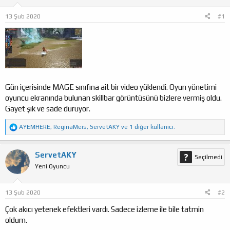
a
ı
e
13 Şub 2020
#1
ş
ç
r
l
t
a
a
t
r
a
i
n
h
i
Gün içerisinde MAGE sınıfına ait bir video yüklendi. Oyun yönetimi
oyuncu ekranında bulunan skillbar görüntüsünü bizlere vermiş oldu.
Gayet şık ve sade duruyor.
T
AYEMHERE
,
ReginaMeis
,
ServetAKY
ve 1 diğer kullanıcı.
e
p
k
ServetAKY
Seçilmedi
i
Yeni Oyuncu
l
e
r
:
13 Şub 2020
#2
Çok akıcı yetenek efektleri vardı. Sadece izleme ile bile tatmin
oldum.