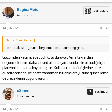
p
k
ReginaMeis
ReginaMeis
i
Aktif Oyuncu
l
e
r
:
14 Şub 2020
#5
NamazClan' Alıntı:
En soldaki M logosunu beğenmedim umarım değişirler.
Gözümden kaçmış evet çok kötü duruyor. Ama tekrardan
düşünmek lazım daha closed alpha aşamasında bile olmadığı için
placeholder olarak koyulmuştur. Kullanıcı geri dönüşlerine göre
düzelteceklerini ve hatta tamamen kullanıcı arayüzüne güncelleme
getireceklerini düşünüyorum.
xSinem
Seçilmedi
Yeni Oyuncu
14 Şub 2020
#6