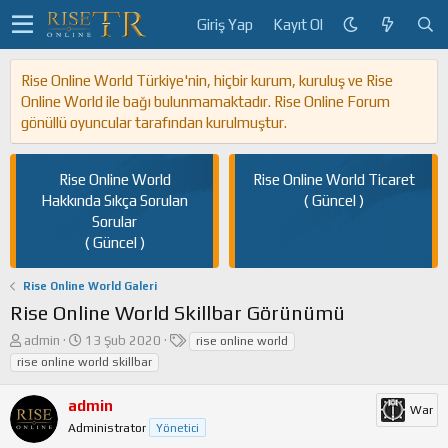
Giriş Yap
Kayıt Ol
Rise Online World Türkiye'nin, hiçbir kurum, kuruluş ve Rise
Online World ile bağı bulunmamaktadır. Rise Online Forum
gönüllü oyuncular tarafından kurulmuştur.
Rise Online World
Rise Online World Ticaret
Hakkında Sıkça Sorulan
( Güncel )
Sorular
( Güncel )
Rise Online World Galeri
Rise Online World Skillbar Görünümü
K
B
E
admin
13 Şub 2020
rise online world
o
a
t
rise online world skillbar
n
ş
i
u
l
k
admin
War
y
a
e
Administrator
Yönetici
u
n
t
b
g
l