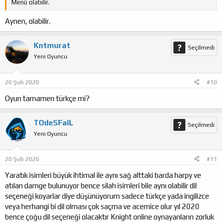
Menü olabilir.
Aynen, olabilir.
Kntmurat
Seçilmedi
Yeni Oyuncu
20 Şub 2020
#10
Oyun tamamen türkçe mi?
TOdeSFalL
Seçilmedi
Yeni Oyuncu
20 Şub 2020
#11
Yaratık isimleri büyük ihtimal ile aynı sağ alttaki barda harpy ve
atılan damge bulunuyor bence silah isimleri bile aynı olabilir dil
seçeneği koyarlar diye düşünüyorum sadece türkçe yada ingilizce
veya herhangi bi dil olması çok saçma ve acemice olur yıl 2020
bence çoğu dil seçeneği olacaktır Knight online oynayanların zorluk