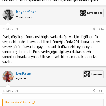
gibi saçma sapan görüntüsünden daha çok anlaşılır olması güzel..
KayserSoze
KayserSoze
Yeni Oyuncu
20 Mar 2020
#14
Evet, düşük performanslı bilgisayarlarda fps vb. için düşük grafik
seçeneklerinde de oynanabilmeli. Örneğin Dota 2'de buna benzer
ses ve görüntü ayarları gayet makul bir düzenekle oyuncuya
sunulmuş durumda. Bu sayede çoğu bilgisayarda kasma vb.
sorunlar olmadan oynanabilir ve bu artı bir puan olarak hanenize
yazılır.
LynKeus
LynKeus
Oyuncu
30 Mar 2020
#15
ReginaMeis' Alıntı: