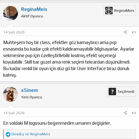
ReginaMeis
ReginaMeis
Aktif Oyuncu
14 Şub 2020
#3
Muhteşem hoş bir class, efektler göz kamaştırıcı ama pvp
esnasında bu kadar çok efekti kaldıramayabilir bilgisayarlar. Ayarlar
sekmesine pvp için özelleştirilebilir kısılmış efekt seçeneği
koyulabilir. Skill bar güzel ama renk seçimi tekrardan düşünülmeli.
Bu kadar renkli bir oyun için düz gri bir User Interface biraz donuk
kalmış.
xSinem
Seçilmedi
Yeni Oyuncu
14 Şub 2020
#4
En soldaki M logosunu beğenmedim umarım değişirler.
T
DeadLy
ve
ReginaMeis
e