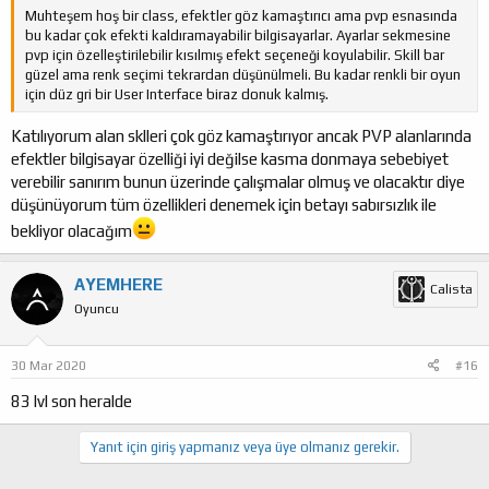
Muhteşem hoş bir class, efektler göz kamaştırıcı ama pvp esnasında
bu kadar çok efekti kaldıramayabilir bilgisayarlar. Ayarlar sekmesine
pvp için özelleştirilebilir kısılmış efekt seçeneği koyulabilir. Skill bar
güzel ama renk seçimi tekrardan düşünülmeli. Bu kadar renkli bir oyun
için düz gri bir User Interface biraz donuk kalmış.
Katılıyorum alan sklleri çok göz kamaştırıyor ancak PVP alanlarında
efektler bilgisayar özelliği iyi değilse kasma donmaya sebebiyet
verebilir sanırım bunun üzerinde çalışmalar olmuş ve olacaktır diye
düşünüyorum tüm özellikleri denemek için betayı sabırsızlık ile
bekliyor olacağım
AYEMHERE
Calista
Oyuncu
30 Mar 2020
#16
83 lvl son heralde
Yanıt için giriş yapmanız veya üye olmanız gerekir.