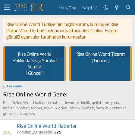
Giriş Yap
Kayıt Ol
Rise Online World Türkiye'nin, hiçbir kurum, kuruluş ve Rise
Online World ile bağı bulunmamaktadır. Rise Online Forum
gönüllü oyuncular tarafından kurulmuştur.
Rise Online World
Rise Online World Ticaret
Hakkında Sıkça Sorulan
( Güncel )
Sorular
( Güncel )
Forumlar
Rise Online World Genel
Rise Online World hakkında haber, duyuru, etkinlik, geliştirme, yama
notları, sohbet, rehber, resim & video, teknik destek, hata ve çözümleri,
görevler, hikayeler.
Rise Online World Haberler
Konular
39
Mesajlar
225