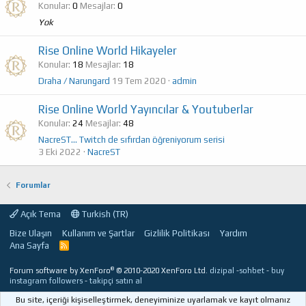
Konular
0
Mesajlar
0
Yok
Rise Online World Hikayeler
Konular
18
Mesajlar
18
Draha / Narungard
19 Tem 2020
admin
Rise Online World Yayıncılar & Youtuberlar
Konular
24
Mesajlar
48
NacreST... Twitch de sıfırdan öğreniyorum serisi
3 Eki 2022
NacreST
Forumlar
Açık Tema
Turkish (TR)
Bize Ulaşın
Kullanım ve Şartlar
Gizlilik Politikası
Yardım
Ana Sayfa
R
S
S
®
Forum software by XenForo
© 2010-2020 XenForo Ltd.
dizipal
-
sohbet
-
buy
instagram followers
-
takipçi satın al
Bu site, içeriği kişiselleştirmek, deneyiminize uyarlamak ve kayıt olmanız