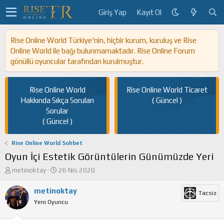
Giriş Yap
Kayıt Ol
Rise Online World Türkiye'nin, hiçbir kurum, kuruluş ve Rise
Online World ile bağı bulunmamaktadır. Rise Online Forum
gönüllü oyuncular tarafından kurulmuştur.
Rise Online World
Rise Online World Ticaret
Hakkında Sıkça Sorulan
( Güncel )
Sorular
( Güncel )
Rise Online World Sohbet
Oyun İçi Estetik Görüntülerin Günümüzde Yeri
K
B
metinoktay
26 Nis 2020
o
a
n
ş
metinoktay
Tacsiz
u
l
Yeni Oyuncu
y
a
u
n
b
g