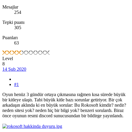
Mesajlar
254
Tepki puanı
305
Puanları
63
Level
8
14 Şub 2020
#1
Oyun henüz 3 gündür ortaya çıkmasına rağmen kısa sürede büyük
bir kitleye ulaştı. Tabi büyük kitle bazı sorunlar getiriyor. Bir çok
arkadaşın aklında ki en büyük sorular: Bu Rokosoft kimdir? nedir?
neden sitesi yok? neden hiç bir bilgi yok? benzeri sorulardı. Biraz
önce oyunun resmi discord sunucusundan bir bildirge yayınlandı.