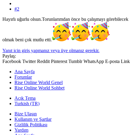
#2
Hayırlı uğurlu olsun.Torunlarımdan önce bu çalışmayı görebilecek
olmak beni çok mutlu etti.
Yanıt için giriş yapmanız veya üye olmanız gerekir.
Paylaş:
Facebook
Twitter
Reddit
Pinterest
Tumblr
WhatsApp
E-posta
Link
Ana Sayfa
Forumlar
Rise Online World Genel
Rise Online World Sohbet
Açık Tema
Turkish (TR)
Bize Ulaşın
Kullanım ve Şartlar
Gizlilik Politikası
Yardım