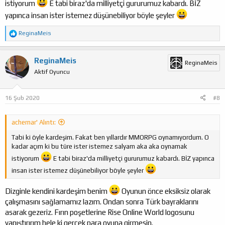
istiyorum
E tabi biraz'da milliyetçi gururumuz kabardı. BİZ
yapınca insan ister istemez düşünebiliyor böyle şeyler
T
ReginaMeis
e
p
k
ReginaMeis
ReginaMeis
i
Aktif Oyuncu
l
e
r
:
16 Şub 2020
#8
achernar' Alıntı:
Tabi ki öyle kardeşim. Fakat ben yıllardır MMORPG oynamıyordum. O
kadar açım ki bu türe ister istemez salyam aka aka oynamak
istiyorum
E tabi biraz'da milliyetçi gururumuz kabardı. BİZ yapınca
insan ister istemez düşünebiliyor böyle şeyler
Dizginle kendini kardeşim benim
Oyunun önce eksiksiz olarak
çalışmasını sağlamamız lazım. Ondan sonra Türk bayraklarını
asarak gezeriz. Fırın poşetlerine Rise Online World logosunu
yapıştırırım hele ki gerçek para oyuna girmesin.