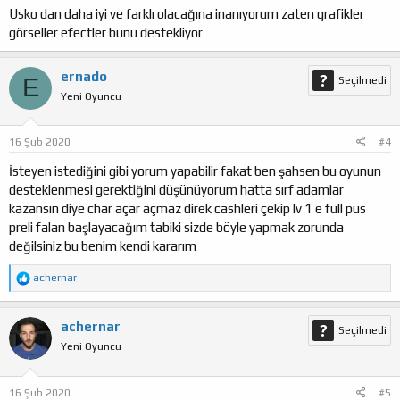
Usko dan daha iyi ve farklı olacağına inanıyorum zaten grafikler
görseller efectler bunu destekliyor
ernado
E
Seçilmedi
Yeni Oyuncu
16 Şub 2020
#4
İsteyen istediğini gibi yorum yapabilir fakat ben şahsen bu oyunun
desteklenmesi gerektiğini düşünüyorum hatta sırf adamlar
kazansın diye char açar açmaz direk cashleri çekip lv 1 e full pus
preli falan başlayacağım tabiki sizde böyle yapmak zorunda
değilsiniz bu benim kendi kararım
T
achernar
e
p
k
achernar
Seçilmedi
i
Yeni Oyuncu
l
e
r
:
16 Şub 2020
#5