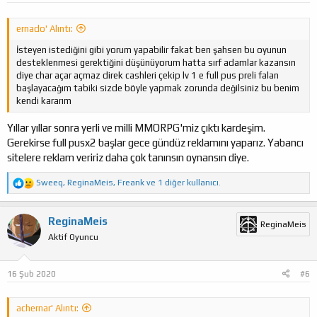
ernado' Alıntı:
İsteyen istediğini gibi yorum yapabilir fakat ben şahsen bu oyunun
desteklenmesi gerektiğini düşünüyorum hatta sırf adamlar kazansın
diye char açar açmaz direk cashleri çekip lv 1 e full pus preli falan
başlayacağım tabiki sizde böyle yapmak zorunda değilsiniz bu benim
kendi kararım
Yıllar yıllar sonra yerli ve milli MMORPG'miz çıktı kardeşim.
Gerekirse full pusx2 başlar gece gündüz reklamını yaparız. Yabancı
sitelere reklam veririz daha çok tanınsın oynansın diye.
T
Sweeq
,
ReginaMeis
,
Freank
ve 1 diğer kullanıcı.
e
p
k
ReginaMeis
ReginaMeis
i
Aktif Oyuncu
l
e
r
:
16 Şub 2020
#6
achernar' Alıntı: