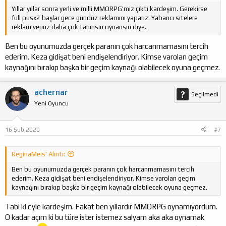
Yıllar yıllar sonra yerli ve milli MMORPG'miz çıktı kardeşim. Gerekirse
full pusx2 başlar gece gündüz reklamını yaparız. Yabancı sitelere
reklam veririz daha çok tanınsın oynansın diye.
Ben bu oyunumuzda gerçek paranın çok harcanmamasını tercih
ederim. Keza gidişat beni endişelendiriyor. Kimse varolan geçim
kaynağını bırakıp başka bir geçim kaynağı olabilecek oyuna geçmez.
achernar
Seçilmedi
Yeni Oyuncu
16 Şub 2020
#7
ReginaMeis' Alıntı:
Ben bu oyunumuzda gerçek paranın çok harcanmamasını tercih
ederim. Keza gidişat beni endişelendiriyor. Kimse varolan geçim
kaynağını bırakıp başka bir geçim kaynağı olabilecek oyuna geçmez.
Tabi ki öyle kardeşim. Fakat ben yıllardır MMORPG oynamıyordum.
O kadar açım ki bu türe ister istemez salyam aka aka oynamak