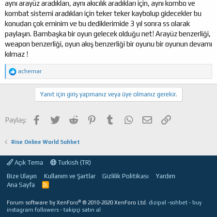
aynı arayüz aradıkları, aynı akıcılık aradıkları için, aynı kombo ve
kombat sistemi aradıkları için teker teker kaybolup gidecekler bu
konudan çok eminim ve bu dediklerimide 3 yıl sonra ss olarak
paylaşın. Bambaşka bir oyun gelecek olduğu net! Arayüz benzerliği,
weapon benzerliği, oyun akış benzerliği bir oyunu bir oyunun devamı
kılmaz !
T
achernar
e
p
k
Yanıt için giriş yapmanız veya üye olmanız gerekir.
i
l
e
Facebook
Twitter
Reddit
Pinterest
Tumblr
WhatsApp
E-posta
Link
Paylaş:
r
:
Rise Online World Sohbet
Açık Tema
Turkish (TR)
Bize Ulaşın
Kullanım ve Şartlar
Gizlilik Politikası
Yardım
Ana Sayfa
R
S
S
®
Forum software by XenForo
© 2010-2020 XenForo Ltd.
dizipal
-
sohbet
-
buy
instagram followers
-
takipçi satın al