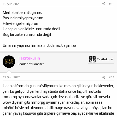
16 Şub 2020
#10
Merhaba ben ntt game;
Pus indirimi yapmıyorum
Hileyi engellemiyorum
Hesap guvenliğiniz umrumda değil
Bug lar zaten umrumda değil
Umarım yapımcı firma 2. ntt olmaz başımıza
Tekitekurin
Tekitekurin
Leader of Booster
17 Şub 2020
#11
Her platformda şunu söylüyorum, ko mekaniği bir oyun bekleyenler,
yeni ko geliyor diyenler, hayatında daha önce hiç u4 motorlu
mmorpg oynamayanlar yada çok devasa harita ve görevli mesela
wow diyelim gibi mmorpg oynamayan arkadaşlar, abiiiii asas
minörü böyle mi atıyooor, abiiii mage nasıl nova atıyor böyle, lan bu
çarlar yavaş koşuyor gibi triplere girmeye başlayacaklar ve akabinde