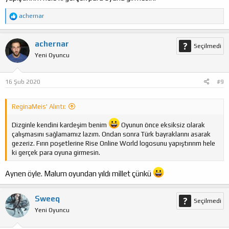
T
achernar
e
p
k
achernar
Seçilmedi
i
Yeni Oyuncu
l
e
r
:
16 Şub 2020
#9
ReginaMeis' Alıntı:
Dizginle kendini kardeşim benim
Oyunun önce eksiksiz olarak
çalışmasını sağlamamız lazım. Ondan sonra Türk bayraklarını asarak
gezeriz. Fırın poşetlerine Rise Online World logosunu yapıştırırım hele
ki gerçek para oyuna girmesin.
Aynen öyle. Malum oyundan yıldı millet çünkü
Sweeq
Seçilmedi
Yeni Oyuncu