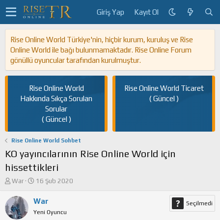
Giriş Yap
Kayıt Ol
Rise Online World Türkiye'nin, hiçbir kurum, kuruluş ve Rise
Online World ile bağı bulunmamaktadır. Rise Online Forum
gönüllü oyuncular tarafından kurulmuştur.
Rise Online World
Rise Online World Ticaret
Hakkında Sıkça Sorulan
( Güncel )
Sorular
( Güncel )
Rise Online World Sohbet
KO yayıncılarının Rise Online World için
hissettikleri
K
B
War
16 Şub 2020
o
a
n
ş
War
Seçilmedi
u
l
Yeni Oyuncu
y
a