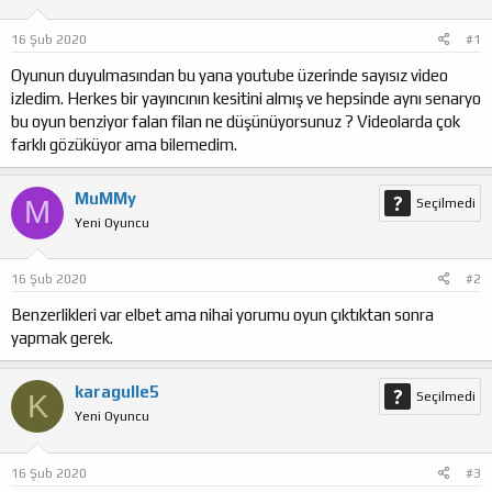
u
n
b
g
16 Şub 2020
#1
a
ı
ş
ç
Oyunun duyulmasından bu yana youtube üzerinde sayısız video
l
t
izledim. Herkes bir yayıncının kesitini almış ve hepsinde aynı senaryo
a
a
bu oyun benziyor falan filan ne düşünüyorsunuz ? Videolarda çok
t
r
farklı gözüküyor ama bilemedim.
a
i
n
h
i
MuMMy
M
Seçilmedi
Yeni Oyuncu
16 Şub 2020
#2
Benzerlikleri var elbet ama nihai yorumu oyun çıktıktan sonra
yapmak gerek.
karagulle5
K
Seçilmedi
Yeni Oyuncu
16 Şub 2020
#3