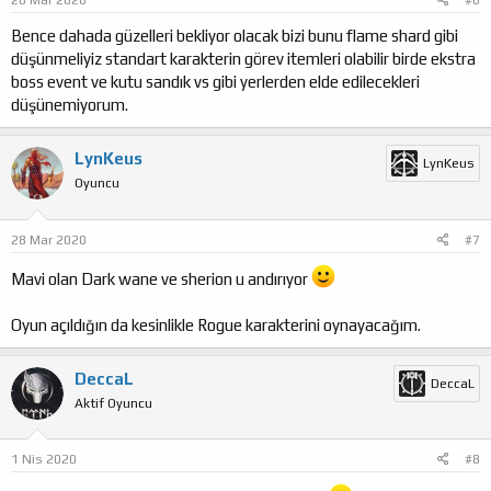
28 Mar 2020
#6
Bence dahada güzelleri bekliyor olacak bizi bunu flame shard gibi
düşünmeliyiz standart karakterin görev itemleri olabilir birde ekstra
boss event ve kutu sandık vs gibi yerlerden elde edilecekleri
düşünemiyorum.
LynKeus
LynKeus
Oyuncu
28 Mar 2020
#7
Mavi olan Dark wane ve sherion u andırıyor
Oyun açıldığın da kesinlikle Rogue karakterini oynayacağım.
DeccaL
DeccaL
Aktif Oyuncu
1 Nis 2020
#8