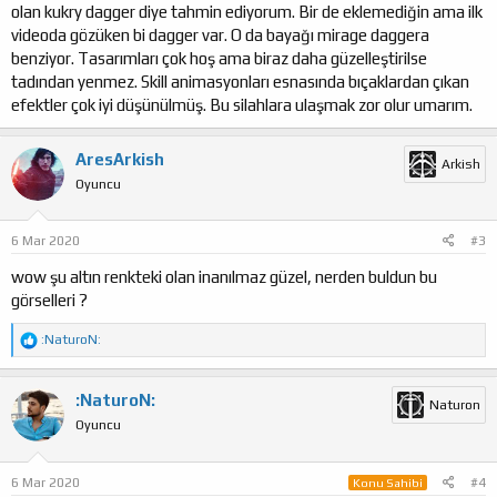
olan kukry dagger diye tahmin ediyorum. Bir de eklemediğin ama ilk
videoda gözüken bi dagger var. O da bayağı mirage daggera
benziyor. Tasarımları çok hoş ama biraz daha güzelleştirilse
tadından yenmez. Skill animasyonları esnasında bıçaklardan çıkan
efektler çok iyi düşünülmüş. Bu silahlara ulaşmak zor olur umarım.
AresArkish
Arkish
Oyuncu
6 Mar 2020
#3
wow şu altın renkteki olan inanılmaz güzel, nerden buldun bu
görselleri ?
T
:NaturoN:
e
p
k
:NaturoN:
Naturon
i
Oyuncu
l
e
r
:
6 Mar 2020
#4
Konu Sahibi