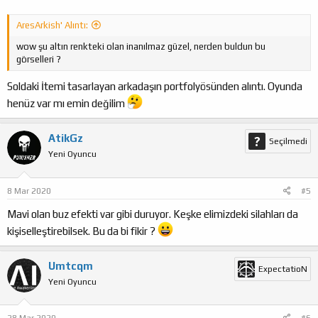
AresArkish' Alıntı:
wow şu altın renkteki olan inanılmaz güzel, nerden buldun bu
görselleri ?
Soldaki İtemi tasarlayan arkadaşın portfolyösünden alıntı. Oyunda
henüz var mı emin değilim
AtikGz
Seçilmedi
Yeni Oyuncu
8 Mar 2020
#5
Mavi olan buz efekti var gibi duruyor. Keşke elimizdeki silahları da
kişiselleştirebilsek. Bu da bi fikir ?
Umtcqm
ExpectatioN
Yeni Oyuncu