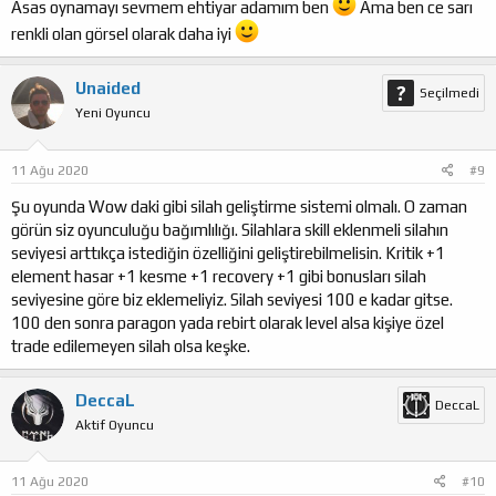
Asas oynamayı sevmem ehtiyar adamım ben
Ama ben ce sarı
renkli olan görsel olarak daha iyi
Unaided
Seçilmedi
Yeni Oyuncu
11 Ağu 2020
#9
Şu oyunda Wow daki gibi silah geliştirme sistemi olmalı. O zaman
görün siz oyunculuğu bağımlılığı. Silahlara skill eklenmeli silahın
seviyesi arttıkça istediğin özelliğini geliştirebilmelisin. Kritik +1
element hasar +1 kesme +1 recovery +1 gibi bonusları silah
seviyesine göre biz eklemeliyiz. Silah seviyesi 100 e kadar gitse.
100 den sonra paragon yada rebirt olarak level alsa kişiye özel
trade edilemeyen silah olsa keşke.
DeccaL
DeccaL
Aktif Oyuncu
11 Ağu 2020
#10