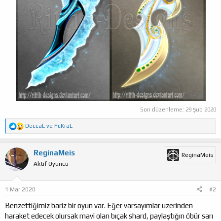
Son düzenleme:
29 Şub 2020
T
DeccaL
ve
FcKraL
e
p
k
ReginaMeis
ReginaMeis
i
Aktif Oyuncu
l
e
r
:
1 Mar 2020
#2
Benzettiğimiz bariz bir oyun var. Eğer varsayımlar üzerinden
haraket edecek olursak mavi olan bıçak shard, paylaştığın öbür sarı