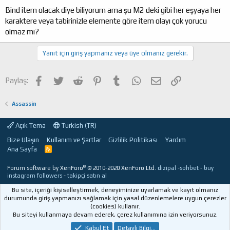
Bind item olacak diye biliyorum ama şu M2 deki gibi her eşyaya her
karaktere veya tabirinizle elemente göre item olayı çok yorucu
olmaz mı?
Yanıt için giriş yapmanız veya üye olmanız gerekir.
Facebook
Twitter
Reddit
Pinterest
Tumblr
WhatsApp
E-posta
Link
Paylaş:
Assassin
Açık Tema
Turkish (TR)
Bize Ulaşın
Kullanım ve Şartlar
Gizlilik Politikası
Yardım
Ana Sayfa
R
S
S
®
Forum software by XenForo
© 2010-2020 XenForo Ltd.
dizipal
-
sohbet
-
buy
instagram followers
-
takipçi satın al
Bu site, içeriği kişiselleştirmek, deneyiminize uyarlamak ve kayıt olmanız
durumunda giriş yapmanızı sağlamak için yasal düzenlemelere uygun çerezler
(cookies) kullanır.
Bu siteyi kullanmaya devam ederek, çerez kullanımına izin veriyorsunuz.
Kabul Et
Detaylı Bilgi...