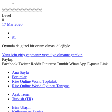
1
Level
0
17 Mar 2020
#1
Oyunda da güzel bir ortam olması dileğiyle.
Yanıt için giriş yapmanız veya üye olmanız gerekir.
Paylaş:
Facebook
Twitter
Reddit
Pinterest
Tumblr
WhatsApp
E-posta
Link
Ana Sayfa
Forumlar
Rise Online World Topluluk
Rise Online World Oyuncu Tanışma
Açık Tema
Turkish (TR)
Bize Ulaşın
Kullanım ve Şartlar