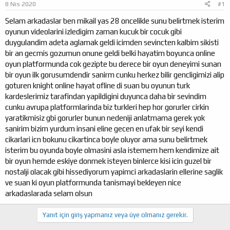
8 Nis 2020
#1
a
ı
ş
ç
Selam arkadaslar ben mikail yas 28 oncelikle sunu belirtmek isterim
l
t
oyunun videolarini izledigim zaman kucuk bir cocuk gibi
a
a
duygulandim adeta aglamak geldi icimden sevincten kalbim sikisti
t
r
bir an gecmis gozumun onune geldi belki hayatim boyunca online
a
i
oyun platformunda cok gezipte bu derece bir oyun deneyimi sunan
n
h
i
bir oyun ilk gorusumdendir sanirm cunku herkez bilir gencligimizi alip
goturen knight online hayat ofline di suan bu oyunun turk
kardeslerimiz tarafindan yapildigini duyunca daha bir sevindim
cunku avrupa platformlarinda biz turkleri hep hor gorurler cirkin
yaratikmisiz gbi gorurler bunun nedeniji anlatmama gerek yok
sanirim bizim yurdum insani eline gecen en ufak bir seyi kendi
cikarlari icn bokunu cikartinca boyle oluyor ama sunu belirtmek
isterim bu oyunda boyle olmasini asla istemem hem kendimize ait
bir oyun hemde eskiye donmek isteyen binlerce kisi icin guzel bir
nostalji olacak gibi hissediyorum yapimci arkadaslarin ellerine saglik
ve suan ki oyun platformunda tanismayi bekleyen nice
arkadaslarada selam olsun
Yanıt için giriş yapmanız veya üye olmanız gerekir.