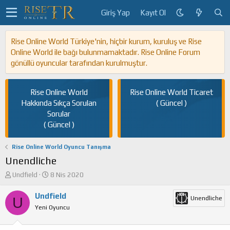
Giriş Yap
Kayıt Ol
Rise Online World Türkiye'nin, hiçbir kurum, kuruluş ve Rise
Online World ile bağı bulunmamaktadır. Rise Online Forum
gönüllü oyuncular tarafından kurulmuştur.
Rise Online World
Rise Online World Ticaret
Hakkında Sıkça Sorulan
( Güncel )
Sorular
( Güncel )
Rise Online World Oyuncu Tanışma
Unendliche
K
B
Undfield
8 Nis 2020
o
a
n
ş
Undfield
U
Unendliche
u
l
Yeni Oyuncu
y
a
u
n
b
g