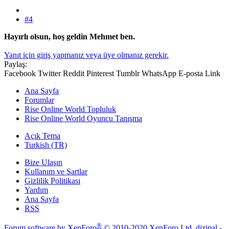
#4
Hayırlı olsun, hoş geldin Mehmet ben.
Yanıt için giriş yapmanız veya üye olmanız gerekir.
Paylaş:
Facebook
Twitter
Reddit
Pinterest
Tumblr
WhatsApp
E-posta
Link
Ana Sayfa
Forumlar
Rise Online World Topluluk
Rise Online World Oyuncu Tanışma
Açık Tema
Turkish (TR)
Bize Ulaşın
Kullanım ve Şartlar
Gizlilik Politikası
Yardım
Ana Sayfa
RSS
®
Forum software by XenForo
© 2010-2020 XenForo Ltd.
dizipal
-