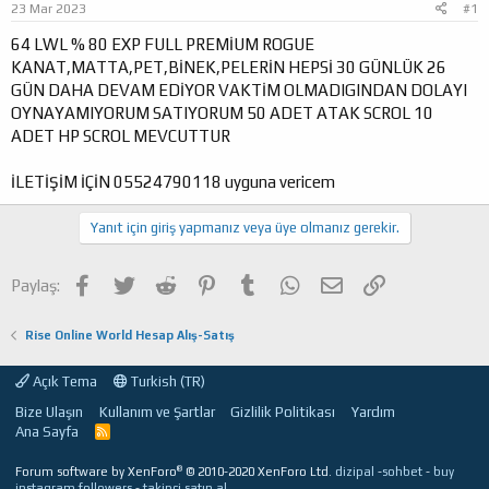
23 Mar 2023
#1
a
ı
ş
ç
64 LWL % 80 EXP FULL PREMİUM ROGUE
l
t
KANAT,MATTA,PET,BİNEK,PELERİN HEPSİ 30 GÜNLÜK 26
a
a
GÜN DAHA DEVAM EDİYOR VAKTİM OLMADIGINDAN DOLAYI
t
r
OYNAYAMIYORUM SATIYORUM 50 ADET ATAK SCROL 10
a
i
ADET HP SCROL MEVCUTTUR
n
h
i
İLETİŞİM İÇİN 05524790118 uyguna vericem
Yanıt için giriş yapmanız veya üye olmanız gerekir.
Facebook
Twitter
Reddit
Pinterest
Tumblr
WhatsApp
E-posta
Link
Paylaş:
Rise Online World Hesap Alış-Satış
Açık Tema
Turkish (TR)
Bize Ulaşın
Kullanım ve Şartlar
Gizlilik Politikası
Yardım
Ana Sayfa
R
S
S
®
Forum software by XenForo
© 2010-2020 XenForo Ltd.
dizipal
-
sohbet
-
buy
instagram followers
-
takipçi satın al