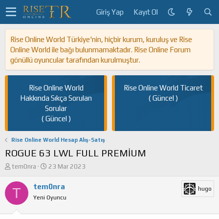
Giriş Yap
Kayıt Ol
Rise Online World Türkiye'nin, hiçbir kurum, kuruluş ve Rise
Online World ile bağı bulunmamaktadır. Rise Online Forum
gönüllü oyuncular tarafından kurulmuştur.
Rise Online World
Rise Online World Ticaret
Hakkında Sıkça Sorulan
( Güncel )
Sorular
( Güncel )
Rise Online World Hesap Alış-Satış
ROGUE 63 LWL FULL PREMİUM
K
B
tem0nra
23 Mar 2023
o
a
n
ş
tem0nra
T
hugo
u
l
Yeni Oyuncu
y
a
u
n
b
g