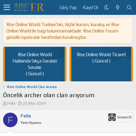
Giriş Yap
Kayıt Ol
Rise Online World Türkiye'nin, hiçbir kurum, kuruluş ve Rise
Online World ile bağı bulunmamaktadır. Rise Online Forum
gönüllü oyuncular tarafından kurulmuştur.
Rise Online World
Rise Online World Ticaret
Hakkında Sıkça Sorulan
( Güncel )
Sorular
( Güncel )
Rise Online World Clan Arama
Öncelik archer olan clan arıyorum
K
B
Felix
25 Mar 2020
o
a
n
ş
Felix
F
SciroccO
u
l
Yeni Oyuncu
y
a
u
n
b
g