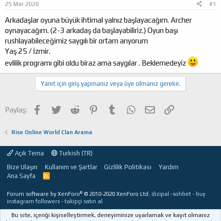
25 Mar 2020
#1
a
ı
ş
ç
Arkadaşlar oyuna büyük ihtimal yalnız başlayacağım. Archer
l
t
oynayacağım. (2-3 arkadaş da başlayabiliriz.) Oyun başı
a
a
rushlayabileceğimiz saygılı bir ortam arıyorum
t
r
Yaş 25 / İzmir.
a
i
n
h
evlilik programı gibi oldu biraz ama saygılar . Beklemedeyiz
i
Yanıt için giriş yapmanız veya üye olmanız gerekir.
Facebook
Twitter
Reddit
Pinterest
Tumblr
WhatsApp
E-posta
Link
Paylaş:
Rise Online World Clan Arama
Açık Tema
Turkish (TR)
Bize Ulaşın
Kullanım ve Şartlar
Gizlilik Politikası
Yardım
Ana Sayfa
R
S
S
®
Forum software by XenForo
© 2010-2020 XenForo Ltd.
dizipal
-
sohbet
-
buy
instagram followers
-
takipçi satın al
Bu site, içeriği kişiselleştirmek, deneyiminize uyarlamak ve kayıt olmanız