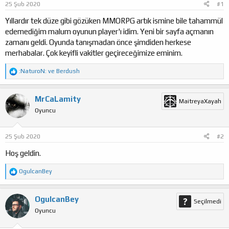
25 Şub 2020
#1
a
ı
ş
ç
Yıllardır tek düze gibi gözüken MMORPG artık ismine bile tahammül
l
t
edemediğim malum oyunun player'ı idim. Yeni bir sayfa açmanın
a
a
zamanı geldi. Oyunda tanışmadan önce şimdiden herkese
t
r
merhabalar. Çok keyifli vakitler geçireceğimize eminim.
a
i
n
h
T
:NaturoN:
ve
Berdush
i
e
p
k
MrCaLamity
MaitreyaXayah
i
Oyuncu
l
e
r
:
25 Şub 2020
#2
Hoş geldin.
T
OgulcanBey
e
p
k
OgulcanBey
Seçilmedi
i
Oyuncu
l
e
r