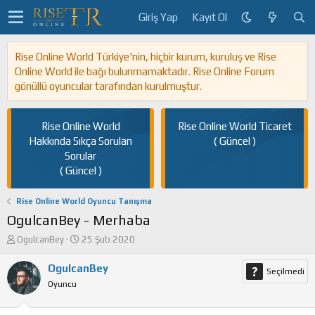
Giriş Yap
Kayıt Ol
Rise Online World Türkiye'nin, hiçbir kurum, kuruluş ve Rise
Online World ile bağı bulunmamaktadır. Rise Online Forum
gönüllü oyuncular tarafından kurulmuştur.
Rise Online World
Rise Online World Ticaret
Hakkında Sıkça Sorulan
( Güncel )
Sorular
( Güncel )
Rise Online World Oyuncu Tanışma
OgulcanBey - Merhaba
K
B
OgulcanBey
25 Şub 2020
o
a
n
ş
OgulcanBey
Seçilmedi
u
l
Oyuncu
y
a
u
n
b
g