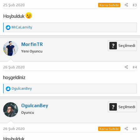
:
25 Şub 2020
#3
Konu Sahibi
Hoşbulduk
T
MrCaLamity
e
p
k
MorfinTR
Seçilmedi
i
Yeni Oyuncu
l
e
r
:
26 Şub 2020
#4
hoşgeldiniz
T
OgulcanBey
e
p
k
OgulcanBey
Seçilmedi
i
Oyuncu
l
e
r
:
26 Şub 2020
#5
Konu Sahibi
Hoşbulduk