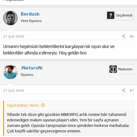
Berdush
Seçilmedi
Yeni Oyuncu
27 Şub 2020
#6
Umarım hepimizin beklentilerini karşılayan bir oyun olur ve
beklentiler altında ezilmeyiz. Hoş geldin bro
:NaturoN:
Naturon
Oyuncu
27 Şub 2020
#7
OgulcanBey' Alıntı:
Yıllardır tek düze gibi gözüken MMORPG artık ismine bile tahammül
edemediğim malum oyunun player'ı idim. Yeni bir sayfa açmanın
zamanı geldi. Oyunda tanışmadan önce şimdiden herkese merhabalar.
Çok keyifli vakitler geçireceğimize eminim.