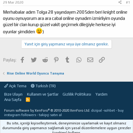
29 Mar 2020
#1
a
ı
ş
ç
Merhabalar adım Tolga 28 yaşındayım 2005den beri knight online
l
t
oyunu oynuyorum ara ara cabal online oynadım izmirliyim oyunda
a
a
güzel bir clan kurup güzel vakit geçirmek dileğiyle herkese iyi
t
r
oyunlar şimdiden
)
a
i
n
h
i
Yanıt için giriş yapmanız veya üye olmanız gerekir.
Facebook
Twitter
Reddit
Pinterest
Tumblr
WhatsApp
E-posta
Link
Paylaş:
Rise Online World Oyuncu Tanışma
Açık Tema
Turkish (TR)
Bize Ulaşın
Kullanım ve Şartlar
Gizlilik Politikası
Yardım
Ana Sayfa
R
S
S
®
Forum software by XenForo
© 2010-2020 XenForo Ltd.
dizipal
-
sohbet
-
buy
instagram followers
-
takipçi satın al
Bu site, içeriği kişiselleştirmek, deneyiminize uyarlamak ve kayıt olmanız
durumunda giriş yapmanızı sağlamak için yasal düzenlemelere uygun çerezler
(cookies) kullanır.