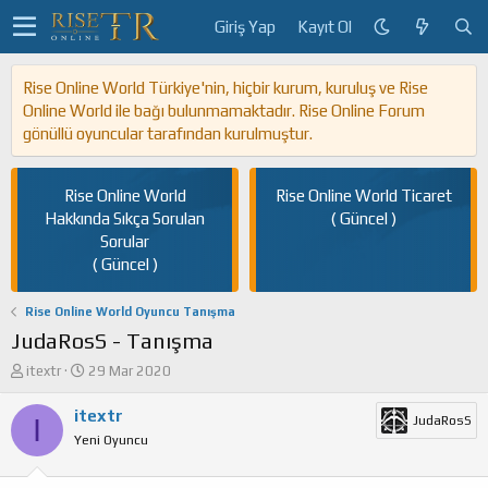
Giriş Yap
Kayıt Ol
Rise Online World Türkiye'nin, hiçbir kurum, kuruluş ve Rise
Online World ile bağı bulunmamaktadır. Rise Online Forum
gönüllü oyuncular tarafından kurulmuştur.
Rise Online World
Rise Online World Ticaret
Hakkında Sıkça Sorulan
( Güncel )
Sorular
( Güncel )
Rise Online World Oyuncu Tanışma
JudaRosS - Tanışma
K
B
itextr
29 Mar 2020
o
a
n
ş
itextr
I
JudaRosS
u
l
Yeni Oyuncu
y
a
u
n
b
g