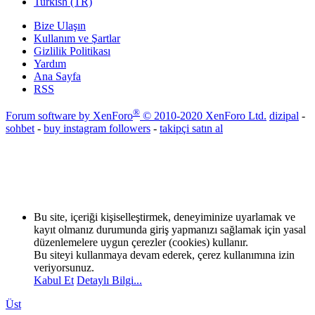
Turkish (TR)
Bize Ulaşın
Kullanım ve Şartlar
Gizlilik Politikası
Yardım
Ana Sayfa
RSS
®
Forum software by XenForo
© 2010-2020 XenForo Ltd.
dizipal
-
sohbet
-
buy instagram followers
-
takipçi satın al
Bu site, içeriği kişiselleştirmek, deneyiminize uyarlamak ve
kayıt olmanız durumunda giriş yapmanızı sağlamak için yasal
düzenlemelere uygun çerezler (cookies) kullanır.
Bu siteyi kullanmaya devam ederek, çerez kullanımına izin
veriyorsunuz.
Kabul Et
Detaylı Bilgi...
Üst