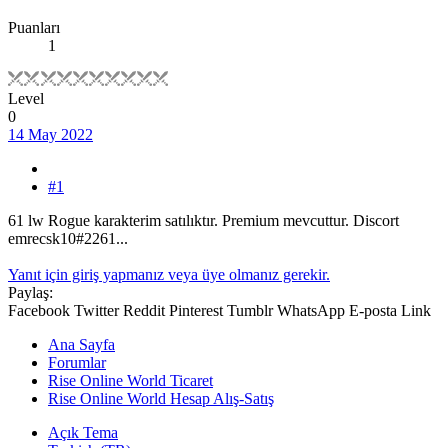
Puanları
1
Level
0
14 May 2022
#1
61 lw Rogue karakterim satılıktır. Premium mevcuttur. Discort
emrecsk10#2261...
Yanıt için giriş yapmanız veya üye olmanız gerekir.
Paylaş:
Facebook
Twitter
Reddit
Pinterest
Tumblr
WhatsApp
E-posta
Link
Ana Sayfa
Forumlar
Rise Online World Ticaret
Rise Online World Hesap Alış-Satış
Açık Tema