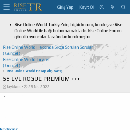
Giriş Yap
Kayıt Ol
Rise Online World Türkiye'nin, hiçbir kurum, kuruluş ve Rise
Online World ile bağı bulunmamaktadır. Rise Online Forum
gönüllü oyuncular tarafından kurulmuştur.
Rise Online World Hakkında Sıkça Sorulan Sorular
( Güncel )
Rise Online World Ticaret
( Güncel )
Rise Online World Hesap Alış-Satış
56 LVL ROGUE PREMİUM +++
K
B
krybkmc
28 Nis 2022
o
a
n
ş
u
l
y
a
u
n
b
g
a
ı
ş
ç
krybkmc