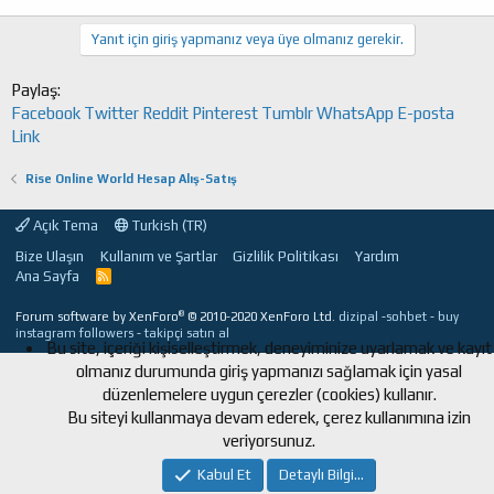
Yanıt için giriş yapmanız veya üye olmanız gerekir.
Paylaş:
Facebook
Twitter
Reddit
Pinterest
Tumblr
WhatsApp
E-posta
Link
Rise Online World Hesap Alış-Satış
Açık Tema
Turkish (TR)
Bize Ulaşın
Kullanım ve Şartlar
Gizlilik Politikası
Yardım
Ana Sayfa
R
S
S
®
Forum software by XenForo
© 2010-2020 XenForo Ltd.
dizipal
-
sohbet
-
buy
instagram followers
-
takipçi satın al
Bu site, içeriği kişiselleştirmek, deneyiminize uyarlamak ve kayıt
olmanız durumunda giriş yapmanızı sağlamak için yasal
düzenlemelere uygun çerezler (cookies) kullanır.
Bu siteyi kullanmaya devam ederek, çerez kullanımına izin
veriyorsunuz.
Kabul Et
Detaylı Bilgi...