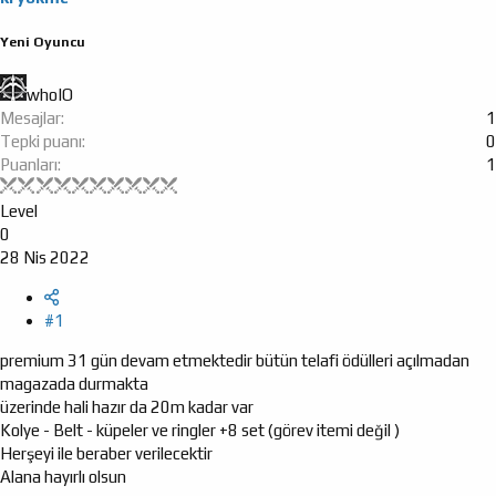
l
t
a
a
Yeni Oyuncu
t
r
a
i
n
h
whoIO
i
Mesajlar
1
Tepki puanı
0
Puanları
1
Level
0
28 Nis 2022
#1
premium 31 gün devam etmektedir bütün telafi ödülleri açılmadan
magazada durmakta
üzerinde hali hazır da 20m kadar var
Kolye - Belt - küpeler ve ringler +8 set (görev itemi değil )
Herşeyi ile beraber verilecektir
Alana hayırlı olsun