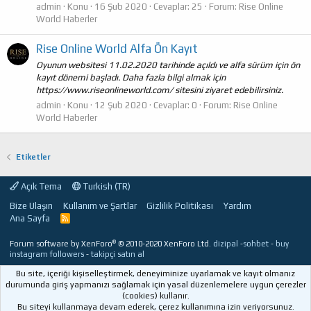
admin
Konu
16 Şub 2020
Cevaplar: 25
Forum:
Rise Online
World Haberler
Rise Online World Alfa Ön Kayıt
Oyunun websitesi 11.02.2020 tarihinde açıldı ve alfa sürüm için ön
kayıt dönemi başladı. Daha fazla bilgi almak için
https://www.riseonlineworld.com/ sitesini ziyaret edebilirsiniz.
admin
Konu
12 Şub 2020
Cevaplar: 0
Forum:
Rise Online
World Haberler
Etiketler
Açık Tema
Turkish (TR)
Bize Ulaşın
Kullanım ve Şartlar
Gizlilik Politikası
Yardım
Ana Sayfa
R
S
S
®
Forum software by XenForo
© 2010-2020 XenForo Ltd.
dizipal
-
sohbet
-
buy
instagram followers
-
takipçi satın al
Bu site, içeriği kişiselleştirmek, deneyiminize uyarlamak ve kayıt olmanız
durumunda giriş yapmanızı sağlamak için yasal düzenlemelere uygun çerezler
(cookies) kullanır.
Bu siteyi kullanmaya devam ederek, çerez kullanımına izin veriyorsunuz.