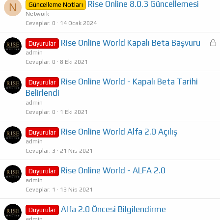
Rise Online 8.0.3 Güncellemesi
Güncelleme Notları
N
i
Network
Cevaplar
0
14 Ocak 2024
Rise Online World Kapalı Beta Başvuru
Duyurular
i
admin
Cevaplar
0
8 Eki 2021
l
i
Rise Online World - Kapalı Beta Tarihi
Duyurular
t
Belirlendi
l
admin
i
Cevaplar
0
1 Eki 2021
Rise Online World Alfa 2.0 Açılış
Duyurular
admin
Cevaplar
3
21 Nis 2021
Rise Online World - ALFA 2.0
Duyurular
admin
Cevaplar
1
13 Nis 2021
Alfa 2.0 Öncesi Bilgilendirme
Duyurular
admin