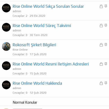
Rise Online World Sıkça Sorulan Sorular
K
S
i
a
admin
Cevaplar
2
29 Eki 2020
l
b
i
i
Rise Online World Süreç Takvimi
K
S
t
t
i
a
admin
l
Cevaplar
0
30 Tem 2020
l
b
i
i
i
Rokosoft Şirket Bilgileri
K
S
t
t
i
a
Rise Online
l
Cevaplar
0
17 Şub 2020
l
b
i
i
i
Rise Online World Resmi İletişim Adresleri
K
S
t
t
i
a
admin
l
Cevaplar
0
15 Şub 2020
l
b
i
i
i
Rise Online World Hakkında
K
S
t
t
i
a
admin
l
Cevaplar
0
12 Şub 2020
l
b
i
i
i
Normal Konular
t
t
l