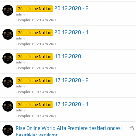
20.12.2020 - 2
Güncelleme Notları
admin
Cevaplar
0
21 Ara 2020
20.12.2020 - 1
Güncelleme Notları
admin
Cevaplar
0
21 Ara 2020
18.12.2020
Güncelleme Notları
admin
Cevaplar
0
20 Ara 2020
17.12.2020 - 2
Güncelleme Notları
admin
Cevaplar
0
17 Ara 2020
17.12.2020 - 1
Güncelleme Notları
admin
Cevaplar
0
17 Ara 2020
Rise Online World Alfa Premiere testleri öncesi
i
hazırlıklar yapılıyor