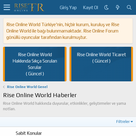
Giriş Yap
Kayıt Ol
Rise Online World Türkiye'nin, hiçbir kurum, kuruluş ve Rise
Online World ile bağı bulunmamaktadır. Rise Online Forum
gönüllü oyuncular tarafından kurulmuştur.
Rise Online World
Rise Online World Ticaret
Hakkında Sıkça Sorulan
( Güncel )
Sorular
( Güncel )
Rise Online World Genel
Rise Online World Haberler
Rise Online World hakkında duyurular, etkinlikler, geliştirmeler ve yama
notları.
Filtreler
Sabit Konular