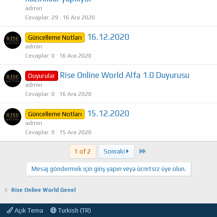
l
admin
i
Cevaplar
29
16 Ara 2020
t
16.12.2020
Güncelleme Notları
l
admin
i
Cevaplar
0
16 Ara 2020
Rise Online World Alfa 1.0 Duyurusu
Duyurular
admin
Cevaplar
0
16 Ara 2020
15.12.2020
Güncelleme Notları
admin
Cevaplar
0
15 Ara 2020
Son
1 of 2
Sonraki
Mesaj göndermek için giriş yapın veya ücretsiz üye olun.
Rise Online World Genel
Açık Tema
Turkish (TR)