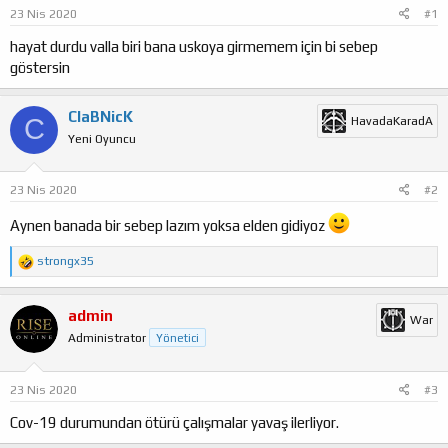
23 Nis 2020
#1
a
ı
ş
ç
hayat durdu valla biri bana uskoya girmemem için bi sebep
l
t
göstersin
a
a
t
r
a
i
ClaBNicK
C
HavadaKaradA
n
h
Yeni Oyuncu
i
23 Nis 2020
#2
Aynen banada bir sebep lazım yoksa elden gidiyoz
T
strongx35
e
p
k
admin
War
i
Administrator
Yönetici
l
e
r
:
23 Nis 2020
#3
Cov-19 durumundan ötürü çalışmalar yavaş ilerliyor.