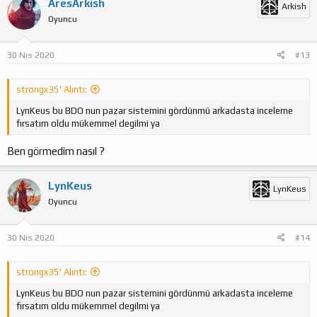
AresArkish
Arkish
Oyuncu
30 Nis 2020
#13
strongx35' Alıntı:
LynKeus bu BDO nun pazar sistemini gördünmü arkadasta inceleme
fırsatım oldu mükemmel degilmi ya
Ben görmedim nasıl ?
LynKeus
LynKeus
Oyuncu
30 Nis 2020
#14
strongx35' Alıntı:
LynKeus bu BDO nun pazar sistemini gördünmü arkadasta inceleme
fırsatım oldu mükemmel degilmi ya