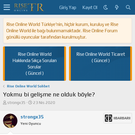
Giriş Yap
Kayıt Ol
Rise Online World Türkiye'nin, hiçbir kurum, kuruluş ve Rise
Online World ile bağı bulunmamaktadır. Rise Online Forum
gönüllü oyuncular tarafından kurulmuştur.
Rise Online World
Rise Online World Ticaret
Hakkında Sıkça Sorulan
( Güncel )
Sorular
( Güncel )
Rise Online World Sohbet
Yokmu bi gelişme ne olduk böyle?
K
B
strongx35
23 Nis 2020
o
a
n
ş
strongx35
IIBARBARII
u
l
Yeni Oyuncu
y
a
u
n
b
g