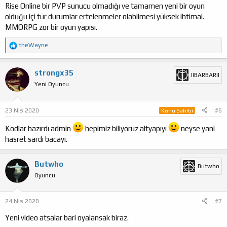
Rise Online bir PVP sunucu olmadığı ve tamamen yeni bir oyun
olduğu içi tür durumlar ertelenmeler olabilmesi yüksek ihtimal.
MMORPG zor bir oyun yapısı.
T
theWayne
e
p
k
strongx35
IIBARBARII
i
Yeni Oyuncu
l
e
r
:
23 Nis 2020
#6
Konu Sahibi
Kodlar hazırdı admin
hepimiz biliyoruz altyapıyı
neyse yani
hasret sardı bacayı.
Butwho
Butwho
Oyuncu
24 Nis 2020
#7
Yeni video atsalar bari oyalansak biraz.