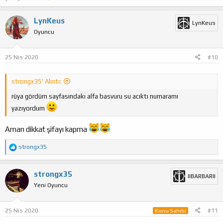
LynKeus
LynKeus
Oyuncu
25 Nis 2020
#10
strongx35' Alıntı:
rüya gördüm sayfasındakı alfa basvuru su acıktı numaramı
yazıyordum
Aman dikkat şifayı kapma
T
strongx35
e
p
k
strongx35
IIBARBARII
i
Yeni Oyuncu
l
e
r
:
25 Nis 2020
#11
Konu Sahibi