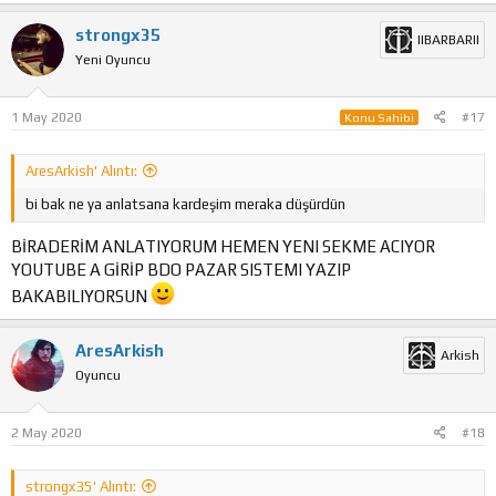
strongx35
IIBARBARII
Yeni Oyuncu
1 May 2020
#17
Konu Sahibi
AresArkish' Alıntı:
bi bak ne ya anlatsana kardeşim meraka düşürdün
BİRADERİM ANLATIYORUM HEMEN YENI SEKME ACIYOR
YOUTUBE A GİRİP BDO PAZAR SISTEMI YAZIP
BAKABILIYORSUN
AresArkish
Arkish
Oyuncu
2 May 2020
#18
strongx35' Alıntı: