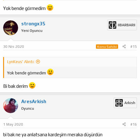
Yok bende görmedim
strongx35
IIBARBARII
Yeni Oyuncu
30 Nis 2020
#15
Konu Sahibi
LynKeus' Alıntı:
Yok bende görmedim
Bi bak derim
AresArkish
Arkish
Oyuncu
1 May 2020
#16
bi bak ne ya anlatsana kardeşim meraka düşürdün