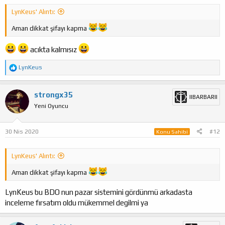
LynKeus' Alıntı:
Aman dikkat şifayı kapma
acıkta kalmısız
T
LynKeus
e
p
k
strongx35
IIBARBARII
i
Yeni Oyuncu
l
e
r
:
30 Nis 2020
#12
Konu Sahibi
LynKeus' Alıntı:
Aman dikkat şifayı kapma
LynKeus bu BDO nun pazar sistemini gördünmü arkadasta
inceleme fırsatım oldu mükemmel degilmi ya