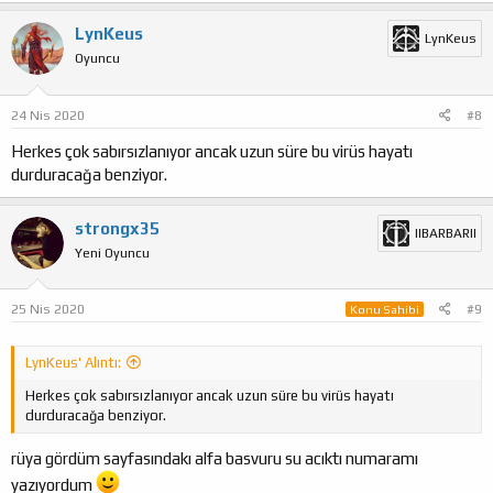
LynKeus
LynKeus
Oyuncu
24 Nis 2020
#8
Herkes çok sabırsızlanıyor ancak uzun süre bu virüs hayatı
durduracağa benziyor.
strongx35
IIBARBARII
Yeni Oyuncu
25 Nis 2020
#9
Konu Sahibi
LynKeus' Alıntı:
Herkes çok sabırsızlanıyor ancak uzun süre bu virüs hayatı
durduracağa benziyor.
rüya gördüm sayfasındakı alfa basvuru su acıktı numaramı
yazıyordum