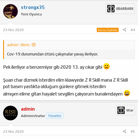
strongx35
IIBARBARII
Yeni Oyuncu
23 Nis 2020
#4
Konu Sahibi
admin' Alıntı:
Cov-19 durumundan ötürü çalışmalar yavaş ilerliyor.
Pek ilerliyor a benzemiyor gib 2020 13. ay cıkar gibi
Şuan char dizmek isterdim elim klawyede Z R Skill mana Z R Skill
pot basım yastıkta olduğum günlere gitmek isterdim
almışım elime gitarı hayalet sevgilim çalıyorum bunalımdayım
admin
War
Administrator
Yönetici
23 Nis 2020
#5