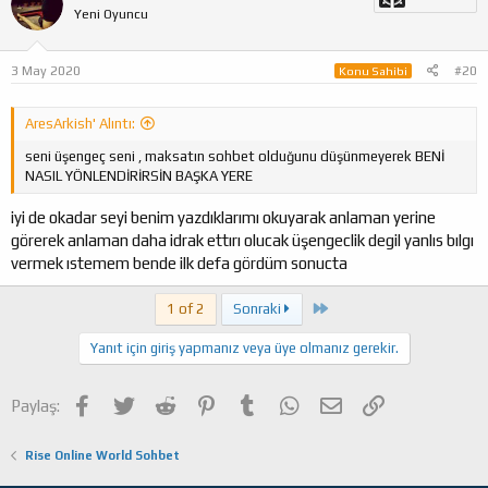
Yeni Oyuncu
3 May 2020
#20
Konu Sahibi
AresArkish' Alıntı:
seni üşengeç seni , maksatın sohbet olduğunu düşünmeyerek BENİ
NASIL YÖNLENDİRİRSİN BAŞKA YERE
iyi de okadar seyi benim yazdıklarımı okuyarak anlaman yerine
görerek anlaman daha idrak ettırı olucak üşengeclik degil yanlıs bılgı
vermek ıstemem bende ilk defa gördüm sonucta
Son
1 of 2
Sonraki
Yanıt için giriş yapmanız veya üye olmanız gerekir.
Facebook
Twitter
Reddit
Pinterest
Tumblr
WhatsApp
E-posta
Link
Paylaş:
Rise Online World Sohbet