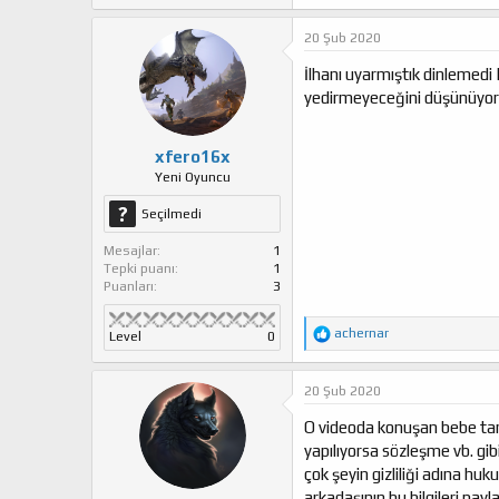
p
k
20 Şub 2020
i
l
İlhanı uyarmıştık dinlemedi
e
yedirmeyeceğini düşünüyo
r
:
xfero16x
Yeni Oyuncu
Seçilmedi
Mesajlar
1
Tepki puanı
1
Puanları
3
T
achernar
Level
0
e
p
k
20 Şub 2020
i
l
O videoda konuşan bebe tamam
e
yapılıyorsa sözleşme vb. gib
r
çok şeyin gizliliği adına hu
:
arkadaşının bu bilgileri pay