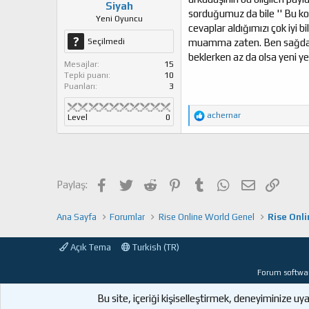
Siyah
sorduğumuz da bile '' Bu ko
Yeni Oyuncu
cevaplar aldığımızı çok iyi
muamma zaten. Ben sağdan s
Seçilmedi
beklerken az da olsa yeni ye
Mesajlar
15
Tepki puanı
10
Puanları
3
T
achernar
Level
0
e
p
k
i
l
e
Facebook
Twitter
Reddit
Pinterest
Tumblr
WhatsApp
E-posta
Link
Paylaş:
r
:
Ana Sayfa
Forumlar
Rise Online World Genel
Rise Onl
Açık Tema
Turkish (TR)
Forum softwa
Bu site, içeriği kişiselleştirmek, deneyiminize 