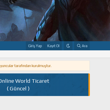
Giriş Yap
Kayıt Ol
Ara
oyuncular tarafından kurulmuştur.
Online World Ticaret
( Güncel )