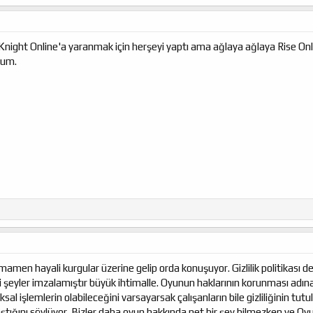
 Knight Online'a yaranmak için herşeyi yaptı ama ağlaya ağlaya Rise Onl
rum.
en hayali kurgular üzerine gelip orda konuşuyor. Gizlilik politikası de
i şeyler imzalamıştır büyük ihtimalle. Oyunun haklarının korunması adına 
kuksal işlemlerin olabileceğini varsayarsak çalışanların bile gizliliğinin 
laştığını söylüyor. Bizler daha oyun hakkında net bir şey bilmezken ve O