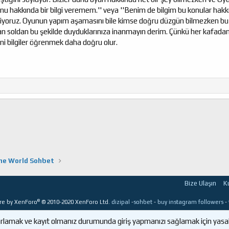
nu hakkında bir bilgi veremem.'' veya ''Benim de bilgim bu konular ha
 biliyoruz. Oyunun yapım aşamasını bile kimse doğru düzgün bilmezken bu 
oldan bu şekilde duyduklarınıza inanmayın derim. Çünkü her kafadan 
ni bilgiler öğrenmek daha doğru olur.
ine World Sohbet
Bize Ulaşın
K
®
re by XenForo
© 2010-2020 XenForo Ltd.
dizipal
-
sohbet
-
buy instagram followers
-
uyarlamak ve kayıt olmanız durumunda giriş yapmanızı sağlamak için yasal