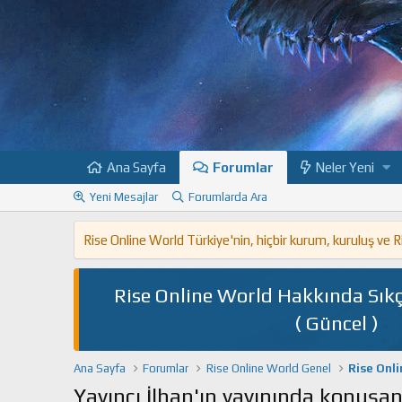
Ana Sayfa
Forumlar
Neler Yeni
Yeni Mesajlar
Forumlarda Ara
Rise Online World Türkiye'nin, hiçbir kurum, kuruluş ve
Rise Online World Hakkında Sıkç
( Güncel )
Ana Sayfa
Forumlar
Rise Online World Genel
Rise Onl
Yayıncı İlhan'ın yayınında konuşa