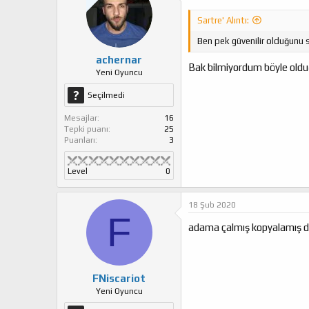
l
e
Sartre' Alıntı:
r
:
Ben pek güvenilir olduğunu sa
achernar
Bak bilmiyordum böyle olduğ
Yeni Oyuncu
Seçilmedi
Mesajlar
16
Tepki puanı
25
Puanları
3
Level
0
18 Şub 2020
F
adama çalmış kopyalamış di
FNiscariot
Yeni Oyuncu