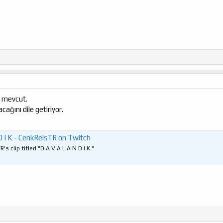
i mevcut.
ağını dile getiriyor.
D I K - CenkReisTR on Twitch
s clip titled "D A V A L A N D I K "
v