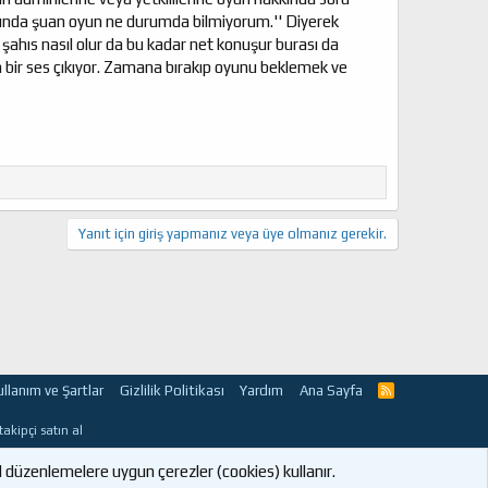
kkında şuan oyun ne durumda bilmiyorum.'' Diyerek
şahıs nasıl olur da bu kadar net konuşur burası da
bir ses çıkıyor. Zamana bırakıp oyunu beklemek ve
Yanıt için giriş yapmanız veya üye olmanız gerekir.
ullanım ve Şartlar
Gizlilik Politikası
Yardım
Ana Sayfa
R
S
S
takipçi satın al
 düzenlemelere uygun çerezler (cookies) kullanır.