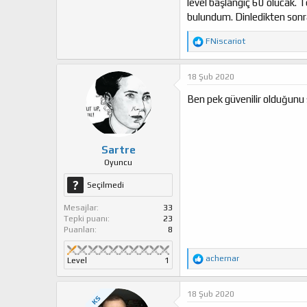
level başlangıç 60 olucak. 
bulundum. Dinledikten sonra
T
FNiscariot
e
p
k
18 Şub 2020
i
l
Ben pek güvenilir olduğunu s
e
r
:
Sartre
Oyuncu
Seçilmedi
Mesajlar
33
Tepki puanı
23
Puanları
8
T
achernar
Level
1
e
p
k
18 Şub 2020
KS
i