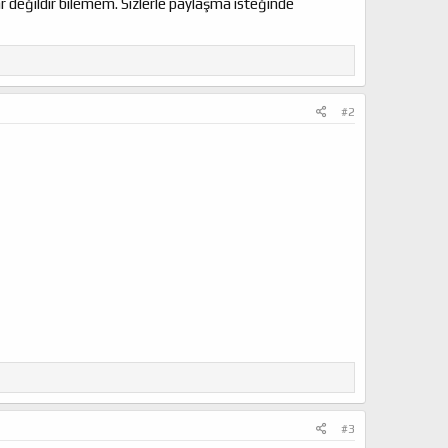
r değildir bilemem. Sizlerle paylaşma isteğinde
#2
#3