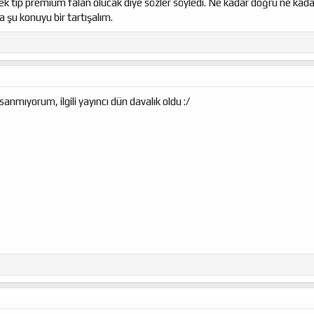
Tek tip premium falan olucak diye sözler söyledi. Ne kadar doğru ne kada
 şu konuyu bir tartışalım.
anmıyorum, ilgili yayıncı dün davalık oldu :/