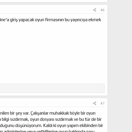
#6
ine'a giriş yapacak oyun firmasının bu yayıncıya ekmek
#7
nilen bir şey var. Çalışanlar muhakkak böyle bir oyun
bilgi sızdırmak, oyun dosyası sızdırmak ve bu tür de bir
tutulduğunu düşünüyorum. Kaldı ki oyun yapım ekibinden bir
yun adminlerine veya yetkililerine oyun hakkında soru