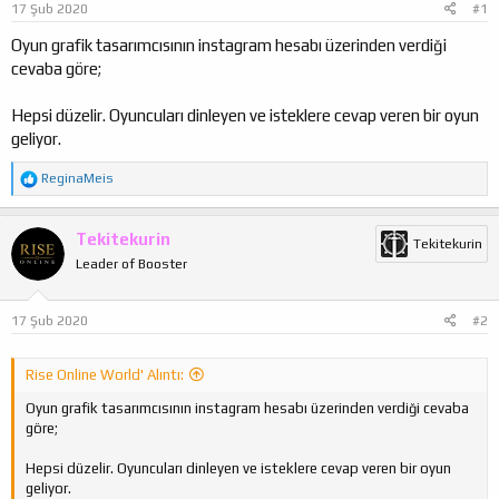
17 Şub 2020
#1
a
ı
ş
ç
Oyun grafik tasarımcısının instagram hesabı üzerinden verdiği
l
t
cevaba göre;
a
a
t
r
Hepsi düzelir. Oyuncuları dinleyen ve isteklere cevap veren bir oyun
a
i
geliyor.
n
h
i
T
ReginaMeis
e
p
k
Tekitekurin
Tekitekurin
i
Leader of Booster
l
e
r
:
17 Şub 2020
#2
Rise Online World' Alıntı:
Oyun grafik tasarımcısının instagram hesabı üzerinden verdiği cevaba
göre;
Hepsi düzelir. Oyuncuları dinleyen ve isteklere cevap veren bir oyun
geliyor.