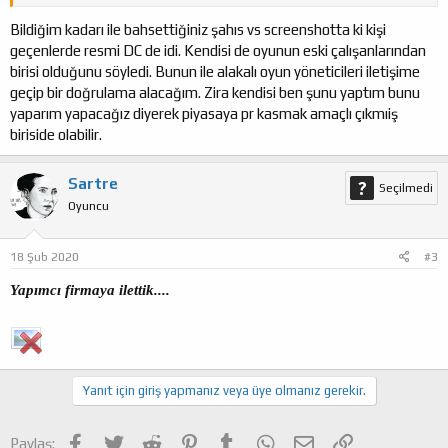
Bildiğim kadarı ile bahsettiğiniz şahıs vs screenshotta ki kişi
geçenlerde resmi DC de idi. Kendisi de oyunun eski çalışanlarından
birisi olduğunu söyledi. Bunun ile alakalı oyun yöneticileri iletişime
geçip bir doğrulama alacağım. Zira kendisi ben şunu yaptım bunu
yaparım yapacağız diyerek piyasaya pr kasmak amaçlı çıkmıiş
biriside olabilir.
Sartre
Seçilmedi
Oyuncu
18 Şub 2020
#3
Yapımcı firmaya ilettik....
Yanıt için giriş yapmanız veya üye olmanız gerekir.
Facebook
Twitter
Reddit
Pinterest
Tumblr
WhatsApp
E-posta
Link
Paylaş: