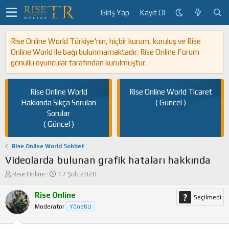
Giriş Yap
Kayıt Ol
Rise Online World Türkiye'nin, hiçbir kurum, kuruluş ve Rise
Online World ile bağı bulunmamaktadır. Rise Online Forum
gönüllü oyuncular tarafından kurulmuştur.
Rise Online World
Rise Online World Ticaret
Hakkında Sıkça Sorulan
( Güncel )
Sorular
( Güncel )
Rise Online World Sohbet
Videolarda bulunan grafik hataları hakkında
K
B
Rise Online
17 Şub 2020
o
a
n
ş
Rise Online
Seçilmedi
u
l
Moderator
Yönetici
y
a
u
n
b
g