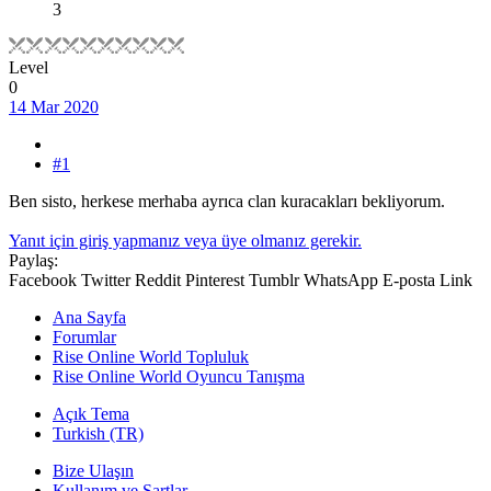
3
Level
0
14 Mar 2020
#1
Ben sisto, herkese merhaba ayrıca clan kuracakları bekliyorum.
Yanıt için giriş yapmanız veya üye olmanız gerekir.
Paylaş:
Facebook
Twitter
Reddit
Pinterest
Tumblr
WhatsApp
E-posta
Link
Ana Sayfa
Forumlar
Rise Online World Topluluk
Rise Online World Oyuncu Tanışma
Açık Tema
Turkish (TR)
Bize Ulaşın
Kullanım ve Şartlar