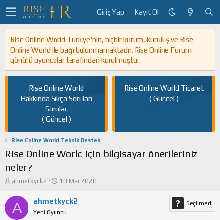
Giriş Yap
Kayıt Ol
Rise Online World Türkiye'nin, hiçbir kurum, kuruluş ve Rise
Online World ile bağı bulunmamaktadır. Rise Online Forum
gönüllü oyuncular tarafından kurulmuştur.
Rise Online World
Rise Online World Ticaret
Hakkında Sıkça Sorulan
( Güncel )
Sorular
( Güncel )
Rise Online World Teknik Destek
Rise Online World için bilgisayar önerileriniz
neler?
K
B
ahmetkyck2
10 Mar 2020
o
a
n
ş
ahmetkyck2
A
Seçilmedi
u
l
Yeni Oyuncu
y
a