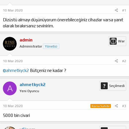
u
n
b
g
10 Mar 2020
#1
a
ı
ş
ç
Dizüstü almayı düşünüyorum önerebileceğiniz cihazlar varsa yanıt
l
t
olarak bırakırsanız sevinirim.
a
a
t
r
a
i
admin
War
n
h
Administrator
Yönetici
i
10 Mar 2020
#2
@ahmetkyck2
Bütçeniz ne kadar ?
ahmetkyck2
A
Seçilmedi
Yeni Oyuncu
10 Mar 2020
#3
Konu Sahibi
5000 bin civari