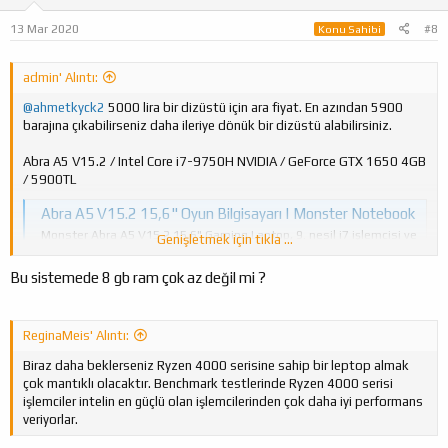
13 Mar 2020
#8
Konu Sahibi
admin' Alıntı:
@ahmetkyck2
5000 lira bir dizüstü için ara fiyat. En azından 5900
barajına çıkabilirseniz daha ileriye dönük bir dizüstü alabilirsiniz.
Abra A5 V15.2 / Intel Core i7-9750H NVIDIA / GeForce GTX 1650 4GB
/ 5900TL
Abra A5 V15.2 15,6" Oyun Bilgisayarı | Monster Notebook
Monster Abra A5 V15.2 15,6" Gaming Laptop, 9. nesil i7 işlemcisi ve
Genişletmek için tıkla ...
510 MB/s yazma hızına sahip SSD'si ile oyunlarda rakiplerinizin bir
adım önüne geçiriyor.
Bu sistemede 8 gb ram çok az değil mi ?
www.monsternotebook.com.tr
ReginaMeis' Alıntı:
Biraz daha beklerseniz Ryzen 4000 serisine sahip bir leptop almak
çok mantıklı olacaktır. Benchmark testlerinde Ryzen 4000 serisi
işlemciler intelin en güçlü olan işlemcilerinden çok daha iyi performans
veriyorlar.