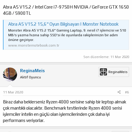
Abra A5 V15.2 / Intel Core i7-9750H NVIDIA / GeForce GTX 1650
4GB / 5900TL
Abra A5 V15.2 15,6" Oyun Bilgisayarı | Monster Notebook
Monster Abra A5 V15.2 15,6" Gaming Laptop, 9. nesil i7 işlemcisi ve 510
MB/s yazma hızına sahip SSD'si ile oyunlarda rakiplerinizin bir adım
önüne geçiriyor.
www.monsternotebook.com.tr
Son düzenleme:
11 Mar 2020
ReginaMeis
ReginaMeis
Aktif Oyuncu
11 Mar 2020
#6
Biraz daha beklerseniz Ryzen 4000 serisine sahip bir leptop almak
çok mantıklı olacaktır. Benchmark testlerinde Ryzen 4000 serisi
işlemciler intelin en güçlü olan işlemcilerinden çok daha iyi
performans veriyorlar.