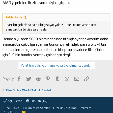
AMD yi pek tercih etmiyorum işin açıkçası.
fatih' Alıntı:
Evet bu çok daha iyi bir bilgisayar yalnız, Rise Online World için
alınacak bir bilgisayara fazla.
Bende o yüzden 5000 bin tl bandında bi bilgisayar bakıyorum daha
alınacak bir çok bilgisayar var bunun için elimdeki parayı bi 3-4 bin
daha artırmam gerekir ama bence bi leptop a sadece Rise Online
için 8-9 bin bandını vermek çok doğru değil..
Yanıt için giriş yapmanız veya üye olmanız gerekir.
Facebook
Twitter
Reddit
Pinterest
Tumblr
WhatsApp
E-posta
Link
Paylaş:
Rise Online World Teknik Destek
Açık Tema
Turkish (TR)
Bize Ulaşın
Kullanım ve Şartlar
Gizlilik Politikası
Yardım
Ana Sayfa
R