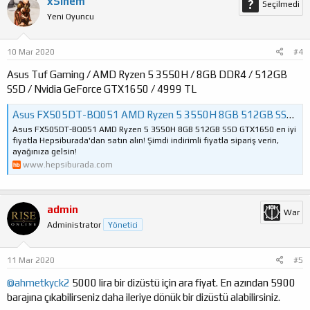
xSinem
Seçilmedi
Yeni Oyuncu
10 Mar 2020
#4
Asus Tuf Gaming / AMD Ryzen 5 3550H / 8GB DDR4 / 512GB
SSD / Nvidia GeForce GTX1650 / 4999 TL
Asus FX505DT-BQ051 AMD Ryzen 5 3550H 8GB 512GB SSD GTX1650 Fiyatı
Asus FX505DT-BQ051 AMD Ryzen 5 3550H 8GB 512GB SSD GTX1650 en iyi
fiyatla Hepsiburada'dan satın alın! Şimdi indirimli fiyatla sipariş verin,
ayağınıza gelsin!
www.hepsiburada.com
admin
War
Administrator
Yönetici
11 Mar 2020
#5
@ahmetkyck2
5000 lira bir dizüstü için ara fiyat. En azından 5900
barajına çıkabilirseniz daha ileriye dönük bir dizüstü alabilirsiniz.