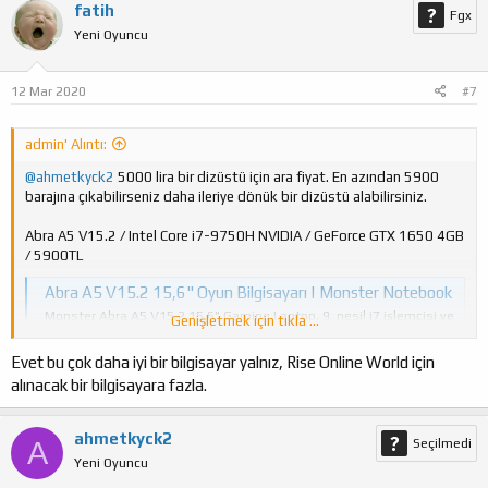
fatih
Fgx
Yeni Oyuncu
12 Mar 2020
#7
admin' Alıntı:
@ahmetkyck2
5000 lira bir dizüstü için ara fiyat. En azından 5900
barajına çıkabilirseniz daha ileriye dönük bir dizüstü alabilirsiniz.
Abra A5 V15.2 / Intel Core i7-9750H NVIDIA / GeForce GTX 1650 4GB
/ 5900TL
Abra A5 V15.2 15,6" Oyun Bilgisayarı | Monster Notebook
Monster Abra A5 V15.2 15,6" Gaming Laptop, 9. nesil i7 işlemcisi ve
Genişletmek için tıkla ...
510 MB/s yazma hızına sahip SSD'si ile oyunlarda rakiplerinizin bir
adım önüne geçiriyor.
Evet bu çok daha iyi bir bilgisayar yalnız, Rise Online World için
www.monsternotebook.com.tr
alınacak bir bilgisayara fazla.
ahmetkyck2
A
Seçilmedi
Yeni Oyuncu