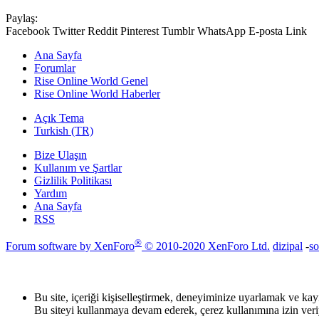
Paylaş:
Facebook
Twitter
Reddit
Pinterest
Tumblr
WhatsApp
E-posta
Link
Ana Sayfa
Forumlar
Rise Online World Genel
Rise Online World Haberler
Açık Tema
Turkish (TR)
Bize Ulaşın
Kullanım ve Şartlar
Gizlilik Politikası
Yardım
Ana Sayfa
RSS
®
Forum software by XenForo
© 2010-2020 XenForo Ltd.
dizipal
-
so
Bu site, içeriği kişiselleştirmek, deneyiminize uyarlamak ve ka
Bu siteyi kullanmaya devam ederek, çerez kullanımına izin ver