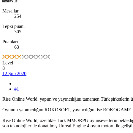
War
Mesajlar
254
Tepki puanı
305
Puanları
63
Level
8
12 Şub 2020
#1
Rise Online World, yapım ve yayıncılığını tamamen Türk şirketlerin üs
Oyunun yapımcılığını ROKOSOFT, yayıncılığını ise ROKOGAME fir
Rise Online World, özellikle Türk MMORPG oyunseverlerin beklediği; 
son teknolojiler ile donatılmış Unreal Engine 4 oyun motoru ile geliştir