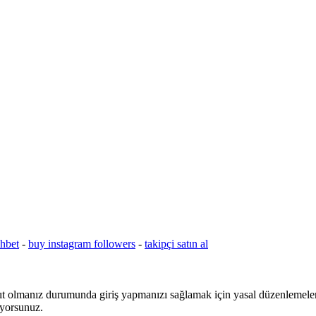
hbet
-
buy instagram followers
-
takipçi satın al
yıt olmanız durumunda giriş yapmanızı sağlamak için yasal düzenlemeler
iyorsunuz.