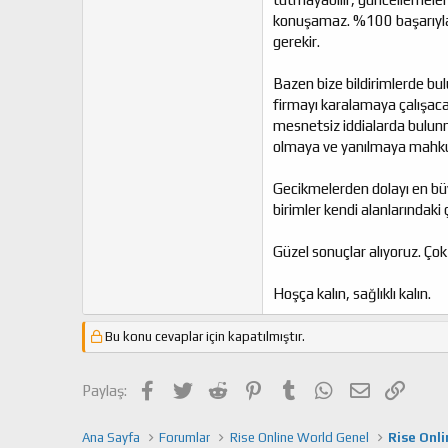
konuşamaz. %100 başarıyla 
gerekir.
Bazen bize bildirimlerde bu
firmayı karalamaya çalışacak
mesnetsiz iddialarda bulunma
olmaya ve yanılmaya mahk
Gecikmelerden dolayı en bü
birimler kendi alanlarındak
Güzel sonuçlar alıyoruz. Ço
Hoşça kalın, sağlıklı kalın.
Bu konu cevaplar için kapatılmıştır.
Facebook
Twitter
Reddit
Pinterest
Tumblr
WhatsApp
E-posta
Link
Paylaş:
Ana Sayfa
Forumlar
Rise Online World Genel
Rise Onl