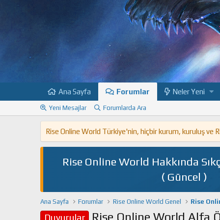
Ana Sayfa
Forumlar
Neler Yeni
Yeni Mesajlar
Forumlarda Ara
Rise Online World Türkiye'nin, hiçbir kurum, kuruluş ve
Rise Online World Hakkında Sıkç
( Güncel )
Ana Sayfa
Forumlar
Rise Online World Genel
Rise Onl
Rise Online World Alfa Ö
Duyurular