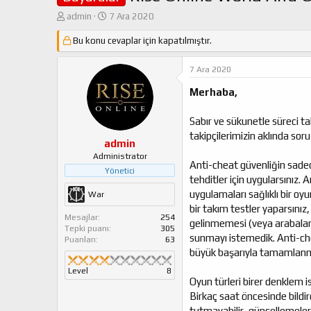
K
B
admin
7 Ara 2020
o
a
n
Bu konu cevaplar için kapatılmıştır.
ş
u
l
y
a
7 Ara 2020
u
n
b
g
Merhaba,
a
ı
ş
ç
Sabır ve sükunetle süreci ta
l
t
takipçilerimizin aklında so
a
a
admin
t
r
Administrator
Anti-cheat güvenliğin sadece
a
i
Yönetici
n
h
tehditler için uygularsınız. 
i
uygulamaları sağlıklı bir o
War
bir takım testler yaparsınız
Mesajlar
254
gelinmemesi (veya arabalar
Tepki puanı
305
sunmayı istemedik. Anti-chea
Puanları
63
büyük başarıyla tamamlanm
Level
8
Oyun türleri birer denklem i
Birkaç saat öncesinde bildir
tutmayabilir, güncellemelerd