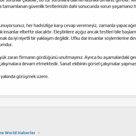
tamamlanan güvenlik testlerinizin dahi sonucunda sorun yaşamanız her 
lunuyorsunuz, her hadsizliğe karşı cevap veremeyiz, zamanla yapacağımı
 insanlar elbette olacaktır. Eleştirilere açığız ancak testleri bile baş
k da iyi niyetli bir yaklaşım değildir. Ufku dar insanlar söylemlerine de
umdur.
yük zararı firmanın gördüğünü unutmayınız. Ayrıca bu aşamalardaki gec
i çalışmalara devam etmektedir. Sanat ekibinin görsel çalışmalar yapmas
k yakında görüşmek üzere.
ine World Haberler