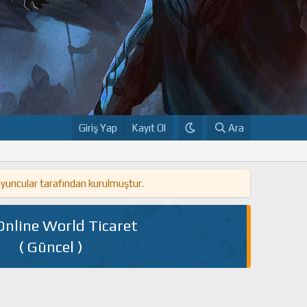
Giriş Yap
Kayıt Ol
Ara
oyuncular tarafından kurulmuştur.
Online World Ticaret
( Güncel )