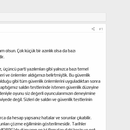
#1
m olsun. Çok küçük bir azınlık olsa da bazı
ir.
, üçüncü parti yazılımları gibi yalnızca bazı temel
eri ve önlemler aldığımızı belirtmiştik. Bu güvenlik
lduğu gibi tüm güvenlik önlemlerini uyguladıktan sonra
yaptığımız saldırı testlerinde istenen güvenlik düzeyine
eniyle oyunu siz değerli oyuncularımızın deneyimine
de değil. Sizleri de saldırı ve güvenlik testlerinin
ca da hesap yapsanız hatalar ve sorunlar çıkabilir.
unları çözme eğiliminin gösterilmesidir. Tarihler
 MMORPG'de dünyanın en iyi firmaları dahi kesin ve net