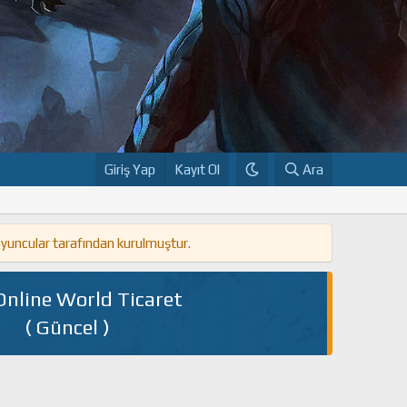
Giriş Yap
Kayıt Ol
Ara
oyuncular tarafından kurulmuştur.
Online World Ticaret
( Güncel )