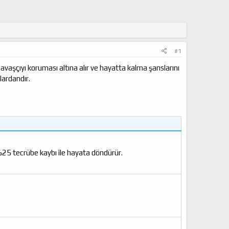
#1
savaşçıyı koruması altına alır ve hayatta kalma şanslarını
lardandır.
25 tecrübe kaybı ile hayata döndürür.