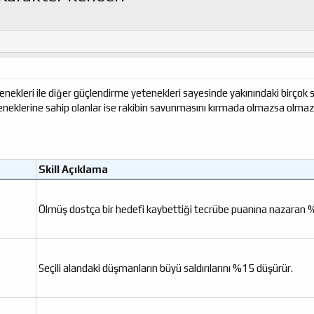
tenekleri ile diğer güçlendirme yetenekleri sayesinde yakınındaki birçok 
teneklerine sahip olanlar ise rakibin savunmasını kırmada olmazsa olmaz
Skill Açıklama​
Ölmüş dostça bir hedefi kaybettiği tecrübe puanına nazaran %
Seçili alandaki düşmanların büyü saldırılarını %15 düşürür.