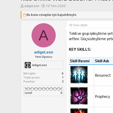
K
B
adigeLeon
19 Tem 2020
o
a
n
Bu konu cevaplar için kapatılmıştır.
ş
u
l
y
a
19 Tem 2020
u
n
A
b
g
Tekli ve grup iyileştirme ye
a
ı
arttırır. Güçsüzleştirme ye
ş
ç
l
t
KEY SKILLS:
a
a
adigeLeon
t
r
Yeni Oyuncu
a
i
Skill Resmi​
Skill Adı​
n
h
AdigeLeon
i
Mesajlar
6
Resurrect
Tepki puanı
1
Puanları
3
Level
0
Prophecy