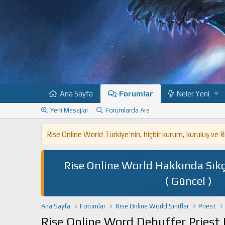
Ana Sayfa
Forumlar
Neler Yeni
Yeni Mesajlar
Forumlarda Ara
Rise Online World Türkiye'nin, hiçbir kurum, kuruluş ve
Rise Online World Hakkında Sıkç
( Güncel )
Ana Sayfa
Forumlar
Rise Online World Sınıflar
Priest
Rise Online Word Debuffer Priest