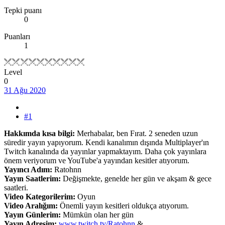
Tepki puanı
0
Puanları
1
Level
0
31 Ağu 2020
#1
Hakkımda kısa bilgi:
Merhabalar, ben Fırat. 2 seneden uzun
süredir yayın yapıyorum. Kendi kanalımın dışında Multiplayer'ın
Twitch kanalında da yayınlar yapmaktayım. Daha çok yayınlara
önem veriyorum ve YouTube'a yayından kesitler atıyorum.
Yayıncı Adım:
Ratohnn
Yayın Saatlerim:
Değişmekte, genelde her gün ve akşam & gece
saatleri.
Video Kategorilerim:
Oyun
Video Aralığım:
Önemli yayın kesitleri oldukça atıyorum.
Yayın Günlerim:
Mümkün olan her gün
Yayın Adresim:
www.twitch.tv/Ratohnn
&