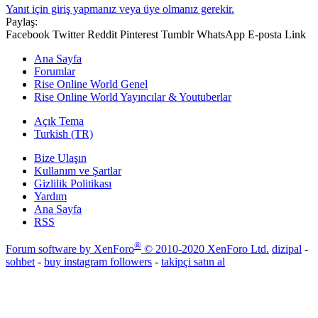
Yanıt için giriş yapmanız veya üye olmanız gerekir.
Paylaş:
Facebook
Twitter
Reddit
Pinterest
Tumblr
WhatsApp
E-posta
Link
Ana Sayfa
Forumlar
Rise Online World Genel
Rise Online World Yayıncılar & Youtuberlar
Açık Tema
Turkish (TR)
Bize Ulaşın
Kullanım ve Şartlar
Gizlilik Politikası
Yardım
Ana Sayfa
RSS
®
Forum software by XenForo
© 2010-2020 XenForo Ltd.
dizipal
-
sohbet
-
buy instagram followers
-
takipçi satın al