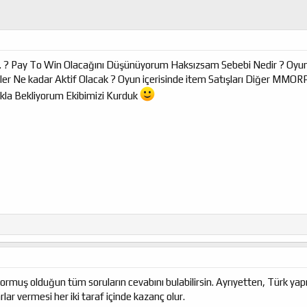
mı. ? Pay To Win Olacağını Düşünüyorum Haksızsam Sebebi Nedir ? Oyunda
r Ne kadar Aktif Olacak ? Oyun içerisinde item Satışları Diğer MMORPG
akla Bekliyorum Ekibimizi Kurduk
ormuş olduğun tüm soruların cevabını bulabilirsin. Ayrıyetten, Türk ya
lar vermesi her iki taraf içinde kazanç olur.