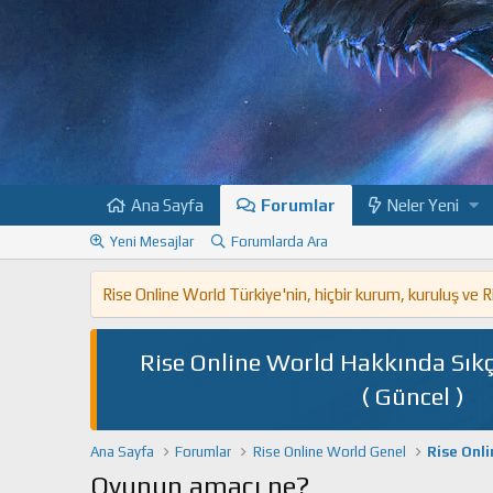
Ana Sayfa
Forumlar
Neler Yeni
Yeni Mesajlar
Forumlarda Ara
Rise Online World Türkiye'nin, hiçbir kurum, kuruluş ve
Rise Online World Hakkında Sıkç
( Güncel )
Ana Sayfa
Forumlar
Rise Online World Genel
Rise Onl
Oyunun amacı ne?