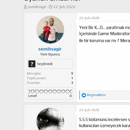
K
B
semihsagir
22 Şub 2020
o
a
n
ş
22 Şub 2020
u
l
Yeni Bir K...O... yaratmak 
y
a
u
n
İçerisinde Game Moderatorle
b
g
ile bir koruma var mı ? Mer
a
ı
ş
ç
semihsagir
l
t
Yeni Oyuncu
a
a
Seçilmedi
t
r
a
i
Mesajlar
9
n
h
Tepki puanı
1
i
Puanları
3
T
ReginaMeis
Level
0
e
p
k
22 Şub 2020
i
l
S.S.S bölümünü incelersen s
e
kullanıcıları üzmeyecek karar
r