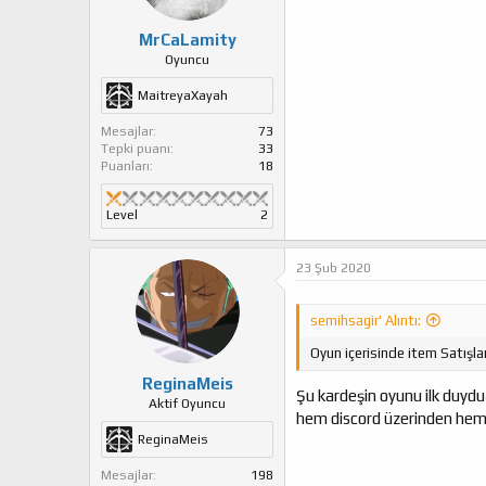
:
MrCaLamity
Oyuncu
MaitreyaXayah
Mesajlar
73
Tepki puanı
33
Puanları
18
Level
2
23 Şub 2020
semihsagir' Alıntı:
Oyun içerisinde item Satışla
ReginaMeis
Şu kardeşin oyunu ilk duyd
Aktif Oyuncu
hem discord üzerinden hem de
ReginaMeis
Mesajlar
198