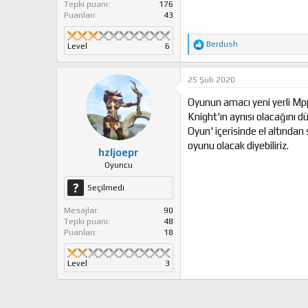
Tepki puanı
176
Puanları
43
T
Berdush
Level
6
e
p
k
25 Şub 2020
i
l
Oyunun amacı yeni yerli Mpp
e
Knight'ın aynısı olacağını d
r
Oyun' içerisinde el altından
:
oyunu olacak diyebiliriz.
hzljoepr
Oyuncu
Seçilmedi
Mesajlar
90
Tepki puanı
48
Puanları
18
Level
3