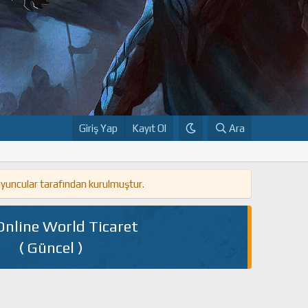
Giriş Yap
Kayıt Ol
Ara
oyuncular tarafından kurulmuştur.
Online World Ticaret
( Güncel )