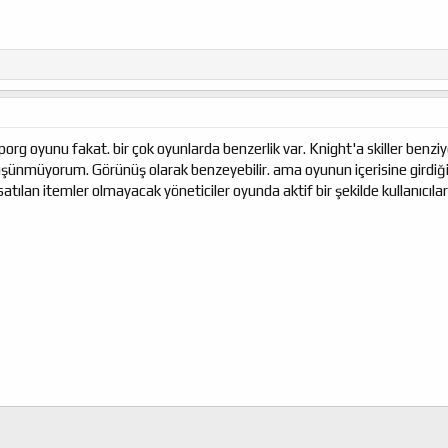
org oyunu fakat. bir çok oyunlarda benzerlik var. Knight'a skiller benzi
üşünmüyorum. Görünüş olarak benzeyebilir. ama oyunun içerisine girdiğimiz
 satılan itemler olmayacak yöneticiler oyunda aktif bir şekilde kullanıcıla