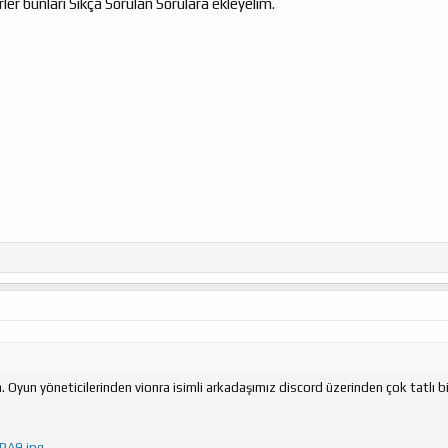
ler bunları Sıkça Sorulan Sorulara ekleyelim.
Oyun yöneticilerinden vionra isimli arkadaşımız discord üzerinden çok tatlı bi
VPA9.jpg