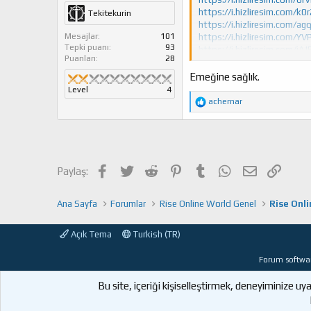
https://i.hizliresim.com/k0
Tekitekurin
https://i.hizliresim.com/a
Mesajlar
101
https://i.hizliresim.com/YV
Tepki puanı
93
https://i.hizliresim.com/jA
Puanları
28
https://i.hizliresim.com/B
https://i.hizliresim.com/oy
Emeğine sağlık.
Level
4
https://i.hizliresim.com/ny
T
achernar
e
p
k
i
l
e
Facebook
Twitter
Reddit
Pinterest
Tumblr
WhatsApp
E-posta
Link
Paylaş:
r
:
Ana Sayfa
Forumlar
Rise Online World Genel
Rise Onl
Açık Tema
Turkish (TR)
Forum softwa
Bu site, içeriği kişiselleştirmek, deneyiminize 