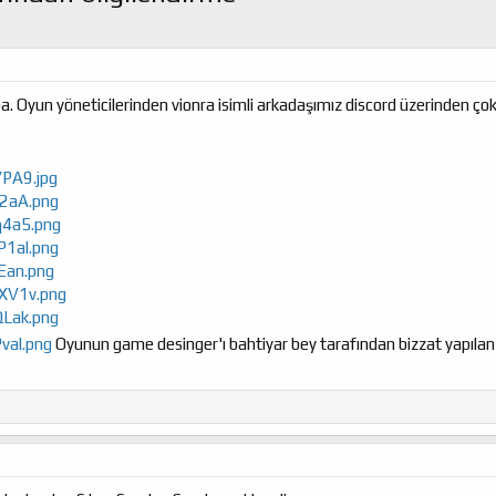
Oyun yöneticilerinden vionra isimli arkadaşımız discord üzerinden çok ta
rVPA9.jpg
0r2aA.png
gq4a5.png
VP1al.png
JEan.png
GXV1v.png
yQLak.png
Pval.png
Oyunun game desinger'ı bahtiyar bey tarafından bizzat yapıla