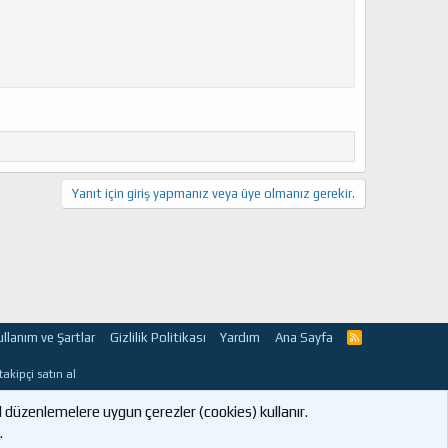
. Ki benim gerçekten çok hoşuma gitti
Yanıt için giriş yapmanız veya üye olmanız gerekir.
ullanım ve Şartlar
Gizlilik Politikası
Yardım
Ana Sayfa
R
S
S
takipçi satın al
 düzenlemelere uygun çerezler (cookies) kullanır.
.