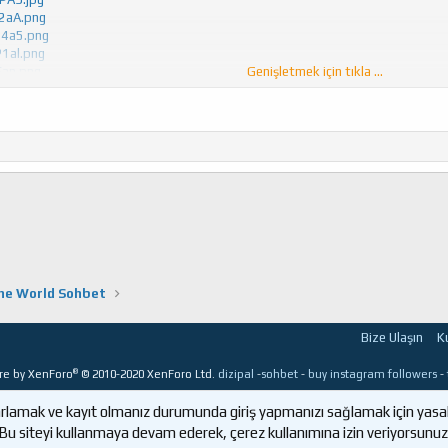
r2aA.png
gq4a5.png
P1al.png
JEan.png
Genişletmek için tıkla ...
GXV1v.png
QLak.png
Pval.png
Oyunun game desinger'ı bahtiyar bey tarafından bizzat yapılan yorum
ine World Sohbet
Bize Ulaşın
K
®
re by XenForo
© 2010-2020 XenForo Ltd.
dizipal
-
sohbet
-
buy instagram followers
-
uyarlamak ve kayıt olmanız durumunda giriş yapmanızı sağlamak için yasal
Bu siteyi kullanmaya devam ederek, çerez kullanımına izin veriyorsunuz