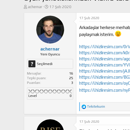
K
B
achernar
17 Şub 2020
o
a
n
ş
17 Şub 2020
u
l
Arkadaşlar herkese merhaba. 
y
a
u
n
paylaşmak isterim.
b
g
a
ı
https://i.hizliresim.com/0
ş
ç
achernar
https://i.hizliresim.com/k
l
t
Yeni Oyuncu
https://i.hizliresim.com/a
a
a
Seçilmedi
t
r
https://i.hizliresim.com/Y
a
i
https://i.hizliresim.com/jA
Mesajlar
16
n
h
https://i.hizliresim.com/B
Tepki puanı
25
i
Puanları
3
https://i.hizliresim.com/o
https://i.hizliresim.com/ny
Level
0
T
Tekitekurin
e
p
k
17 Şub 2020
i
l