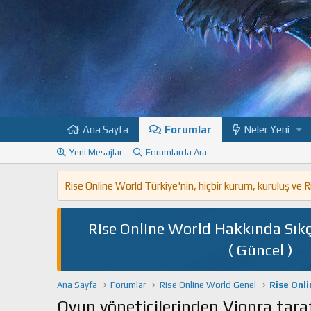
Ana Sayfa
Forumlar
Neler Yeni
Yeni Mesajlar
Forumlarda Ara
Rise Online World Türkiye'nin, hiçbir kurum, kuruluş ve
Rise Online World Hakkında Sıkç
( Güncel )
Ana Sayfa
Forumlar
Rise Online World Genel
Rise Onl
Oyun yöneticilerinden Vionra tara