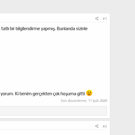
#1
tlı bir bilgilendirme yapmış. Bunlarıda sizinle
n yorum. Ki benim gerçekten çok hoşuma gitti
Son düzenleme:
17 Şub 2020
#2