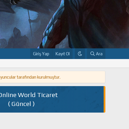
Giriş Yap
Kayıt Ol
Ara
oyuncular tarafından kurulmuştur.
Online World Ticaret
( Güncel )