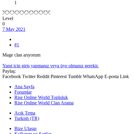
1
Level
0
7 May 2021
#1
Mage clan arıyorum
Yanıt için giriş yapmanız veya üye olmanız gerekir.
Paylaş:
Facebook
Twitter
Reddit
Pinterest
Tumblr
WhatsApp
E-posta
Link
Ana Sayfa
Forumlar
Rise Online World Topluluk
Rise Online World Clan Arama
Açık Tema
Turkish (TR)
Bize Ulaşın
Kullanım ve Şartlar