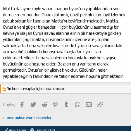
Matta da aynen öyle yapar. İnananı Cyrus’un yaptıklarından son
derece memnundur. Onun gibi hırslı, gözü pek bir ölümlüyü izlemek
çabuk sıkılan bir tanrı olan Matta’yı keyiflendirmektedir. Matta,
Cyrus’a yeni güçler bahşeder. Hiçbir büyücünün ulaşamadığı bir
seviyeye ulaşan Cyrus savaş alanına elinin bir hareketiyle gökten
yıldırımları çağırmakta, düşmanlarının üzerine ateş topları
salmaktadır. Luna sakinleri kısa sürede Cyrus’un savaş alanındaki
acımasızlığı hakkında konuşmaya başlarlar. Cyrus’tan
çekinmektedirler. Luna sakinlerinin korkuyla karışık bu saygısı
büyücünün çok hoşuna gider. Bazıları onu yarı tanrı olarak
görmektedir. Cyrus’un bir şikayeti yoktur. Gücünün, neler
yapabileceğinin farkındadır ve takdir edilmek hoşuna gitmektedir.
Bu konu cevaplar için kapatılmıştır.
Facebook
Twitter
Reddit
Pinterest
Tumblr
WhatsApp
E-posta
Link
Paylaş:
Rise Online World Hikayeler
Açık Tema
Turkish (TR)