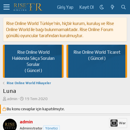
Giriş Yap
Kayıt Ol
Rise Online World Türkiye'nin, hiçbir kurum, kuruluş ve Rise
Online World ile bağı bulunmamaktadır. Rise Online Forum
gönüllü oyuncular tarafından kurulmuştur.
Rise Online World
Rise Online World Ticaret
Hakkında Sıkça Sorulan
( Güncel )
Sorular
( Güncel )
Rise Online World Hikayeler
Luna
K
B
admin
19 Tem 2020
o
a
Bu konu cevaplar için kapatılmıştır.
n
ş
u
l
y
a
admin
War
u
n
Administrator
Yönetici
b
g