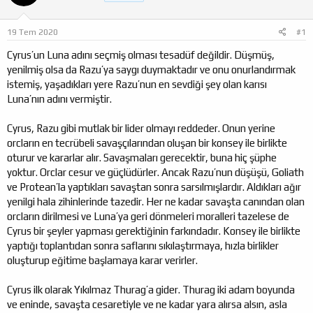
a
ı
ş
ç
19 Tem 2020
#1
l
t
a
a
Cyrus’un Luna adını seçmiş olması tesadüf değildir. Düşmüş,
t
r
yenilmiş olsa da Razu’ya saygı duymaktadır ve onu onurlandırmak
a
i
istemiş, yaşadıkları yere Razu’nun en sevdiği şey olan karısı
n
h
Luna’nın adını vermiştir.
i
Cyrus, Razu gibi mutlak bir lider olmayı reddeder. Onun yerine
orcların en tecrübeli savaşçılarından oluşan bir konsey ile birlikte
oturur ve kararlar alır. Savaşmaları gerecektir, buna hiç şüphe
yoktur. Orclar cesur ve güçlüdürler. Ancak Razu’nun düşüşü, Goliath
ve Protean’la yaptıkları savaştan sonra sarsılmışlardır. Aldıkları ağır
yenilgi hala zihinlerinde tazedir. Her ne kadar savaşta canından olan
orcların dirilmesi ve Luna’ya geri dönmeleri moralleri tazelese de
Cyrus bir şeyler yapması gerektiğinin farkındadır. Konsey ile birlikte
yaptığı toplantıdan sonra saflarını sıkılaştırmaya, hızla birlikler
oluşturup eğitime başlamaya karar verirler.
Cyrus ilk olarak Yıkılmaz Thurag’a gider. Thurag iki adam boyunda
ve eninde, savaşta cesaretiyle ve ne kadar yara alırsa alsın, asla