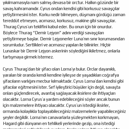
yıkılmamasıyla nam salmış devasa bir orctur. Halkın gözünde bir
savaş kahramanıdır. Cyrus ondan kendisi gibi korkusuz savaşçılar
yetiştirmesini ister. Korku nedir bilmeyen, düşmanı gördüğü zaman
tereddüt etmeyen, acımasız, korkusuz, makine gibi savaşçılar.
Thurag Cyrus’un teklifini kabul eder. Bu onun için bir onurdur.
Böylece Thurag “Demir Lejyon” adını verdiği savaşçıları
yetiştirmeye başlar. Demir Lejyonerler Luna’nın sınır korumasından
sorumludur. Sertlikleri ve acımasız yapıları ile bilinirler. Hiçbir
Lunaskar bir Demir Lejyon askerinin söylediğini ikiletmez, onlarla
tartışmaya girmek istemez.
Cyrus Thurag’dan bir şifacı olan Lorna’yı bulur. Orclar dayanıklı,
yaraları bir oranda kendi kendine iyileşse de yaşadıkları coğrafya
şifacıların varlığını mecbur kılmaktadır. Cyrus Lorna’dan kendisi gibi
şifacılar eğitmesini ister. Sırf iyileştirici büyüler için değil, savaşta
onları güçlendirecek, avantaj sağlayacak iksirlere de ihtiyaçları
olacaktır. Lorna Cyrus’a yardım edebileceğini söyler ancak bunun
için malzemelere ihtiyacı olacaktır. Cyrus’un istediği iksirler,
ormanda kolaylıkla toplayabileceğiniz malzemelerle yapabileceğiniz
şeyler değildir. Lorna’nın canavarlarla yüzleşmekten korkmayan,
Hagard gibi dünyanın en tehlikeli yerlerinde gezip, ona istediği