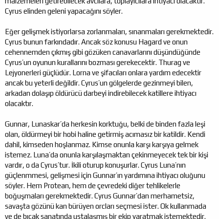
malzemeleri getirebilecek avcılara, toplayıcılara ihtiyacı olacaktır.
Cyrus elinden geleni yapacağını söyler.
Eğer gelişmek istiyorlarsa zorlanmaları, sınanmaları gerekmektedir.
Cyrus bunun farkındadır. Ancak söz konusu Hagard ve onun
cehennemden çıkmış gibi gözüken canavarlarını düşündüğünde
Cyrus’un oyunun kurallarını bozması gerekecektir. Thurag ve
Lejyonerleri güçlüdür. Lorna ve şifacıları onlara yardım edecektir
ancak bu yeterli değildir. Cyrus’un gölgelerde gezinmeyi bilen,
arkadan dolaşıp öldürücü darbeyi indirebilecek katillere ihtiyacı
olacaktır.
Gunnar, Lunaskar’da herkesin korktuğu, belki de binden fazla leşi
olan, öldürmeyi bir hobi haline getirmiş acımasız bir katildir. Kendi
dahil, kimseden hoşlanmaz. Kimse onunla karşı karşıya gelmek
istemez. Luna’da onunla karşılaşmaktan çekinmeyecek tek bir kişi
vardır, o da Cyrus’tur. İkili oturup konuşurlar. Cyrus Luna’nın
güçlenmmesi, gelişmesi için Gunnar’ın yardımına ihtiyacı oluğunu
söyler. Hem Protean, hem de çevredeki diğer tehlikelerle
boğuşmaları gerekmektedir. Cyrus Gunnar’dan merhametsiz,
savaşta gözünü kan bürüyen orcları seçmesi ister. Ok kullanmada
ve de bıçak sanatında ustalaşmış bir ekip yaratmak istemektedir.