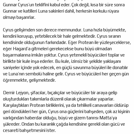
Gunnar Cyrus’un teklifini kabul eder. Çok değil, kısa bir süre sonra
Gunnar ve katilleri Luna sakinleri dahil, herkesin korkulu rüyası
olmayı başarırlar.
Cyrus gelişimden son derece memnundur. Luna hızla büyümekte,
kendini koruyup, yetebilecek bir hale gelmektedir. Cyrus sıranın
kendisinde olduğunun farkındadır. Eğer Protean ile yüzleşeceklerse,
eğer Hagard’a gitmeleri gerekecekse bunu büyü olmadan
başarmalarına imkân yoktur. Cyrus yetenekli büyücüleri toplar ve
birlikte bir kule inşa ederler. Bu kule, izinsiz bir şekilde yaklaşanı
saniyeler içinde yok edecek, en güçlü savunma büyüleri ile donatılır
ve Luna’nın sembolü haline gelir. Cyrus ve büyücüleri her geçen gün
öğrenmekte, gelişmektedir.
Demir Lejyon, şifacılar, bıçakçılar ve büyücüler bir araya gelip
oluşturdukları takımlarla düzenli olarak çıkarmalar yaparlar.
Karşılaştıkları Protean birliklerini, ya da tehlikeli canavarları öldürüp
geri döndükleri her gün, Cyrus ona güçlerini bahşeden, çok az kişinin
varlığından haberdar olduğu, büyü ve gizem tanrısı Matta’ya
şükreder. Ondan bu karanlık çağda kendisine gerekli olan gücü ve
cesareti bahşetmesini ister.