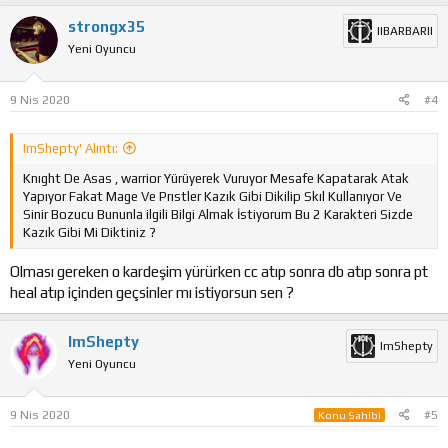
strongx35
IIBARBARII
Yeni Oyuncu
9 Nis 2020
#4
ImShepty' Alıntı:
Knıght De Asas , warrior Yürüyerek Vuruyor Mesafe Kapatarak Atak
Yapıyor Fakat Mage Ve Prıstler Kazık Gibi Dikilip Skıl Kullanıyor Ve
Sinir Bozucu Bununla ilgili Bilgi Almak İstiyorum Bu 2 Karakteri Sizde
Kazık Gibi Mi Diktiniz ?
Olması gereken o kardeşim yürürken cc atıp sonra db atıp sonra pt
heal atıp içinden geçsinler mı istiyorsun sen ?
ImShepty
ImShepty
Yeni Oyuncu
9 Nis 2020
#5
Konu Sahibi