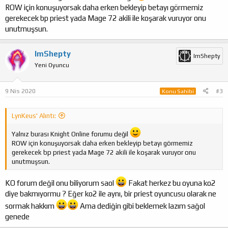
ROW için konuşuyorsak daha erken bekleyip betayı görmemiz
gerekecek bp priest yada Mage 72 akili ile koşarak vuruyor onu
unutmuşsun.
ImShepty
ImShepty
Yeni Oyuncu
9 Nis 2020
#3
Konu Sahibi
LynKeus' Alıntı:
Yalnız burası Knight Online forumu değil
ROW için konuşuyorsak daha erken bekleyip betayı görmemiz
gerekecek bp priest yada Mage 72 akili ile koşarak vuruyor onu
unutmuşsun.
KO forum değil onu biliyorum saol
Fakat herkez bu oyuna ko2
diye bakmıyormu ? Eğer ko2 ile aynı, bir priest oyuncusu olarak ne
sormak hakkım
Ama dediğin gibi beklemek lazım sağol
genede