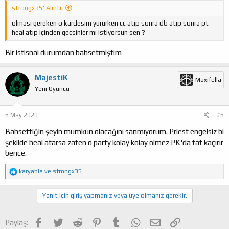
strongx35' Alıntı:
olması gereken o kardesım yürürken cc atıp sonra db atıp sonra pt
heal atıp içinden gecsinler mı istiyorsun sen ?
Bir istisnai durumdan bahsetmiştim
MajestiK
Maxifella
Yeni Oyuncu
6 May 2020
#6
Bahsettiğin şeyin mümkün olacağını sanmıyorum. Priest engelsiz bi
şekilde heal atarsa zaten o party kolay kolay ölmez PK'da tat kaçırır
bence.
T
karyabla
ve
strongx35
e
p
k
Yanıt için giriş yapmanız veya üye olmanız gerekir.
i
l
e
Facebook
Twitter
Reddit
Pinterest
Tumblr
WhatsApp
E-posta
Link
Paylaş:
r