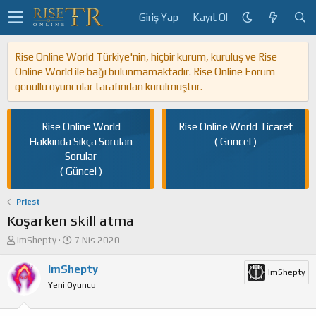
Giriş Yap
Kayıt Ol
Rise Online World Türkiye'nin, hiçbir kurum, kuruluş ve Rise
Online World ile bağı bulunmamaktadır. Rise Online Forum
gönüllü oyuncular tarafından kurulmuştur.
Rise Online World
Rise Online World Ticaret
Hakkında Sıkça Sorulan
( Güncel )
Sorular
( Güncel )
Priest
Koşarken skill atma
K
B
ImShepty
7 Nis 2020
o
a
n
ş
ImShepty
ImShepty
u
l
Yeni Oyuncu
y
a
u
n
b
g