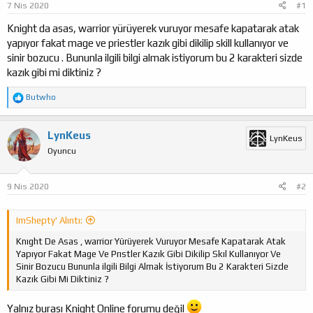
7 Nis 2020
#1
a
ı
ş
ç
Knight da asas, warrior yürüyerek vuruyor mesafe kapatarak atak
l
t
yapıyor fakat mage ve priestler kazık gibi dikilip skill kullanıyor ve
a
a
sinir bozucu . Bununla ilgili bilgi almak istiyorum bu 2 karakteri sizde
t
r
kazık gibi mi diktiniz ?
a
i
n
h
T
Butwho
i
e
p
k
LynKeus
LynKeus
i
Oyuncu
l
e
r
:
9 Nis 2020
#2
ImShepty' Alıntı:
Knıght De Asas , warrior Yürüyerek Vuruyor Mesafe Kapatarak Atak
Yapıyor Fakat Mage Ve Prıstler Kazık Gibi Dikilip Skıl Kullanıyor Ve
Sinir Bozucu Bununla ilgili Bilgi Almak İstiyorum Bu 2 Karakteri Sizde
Kazık Gibi Mi Diktiniz ?
Yalnız burası Knight Online forumu değil