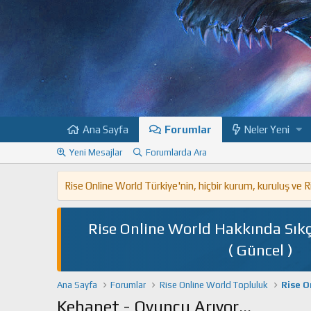
Ana Sayfa
Forumlar
Neler Yeni
Yeni Mesajlar
Forumlarda Ara
Rise Online World Türkiye'nin, hiçbir kurum, kuruluş ve
Rise Online World Hakkında Sıkç
( Güncel )
Ana Sayfa
Forumlar
Rise Online World Topluluk
Rise O
Kehanet - Oyuncu Arıyor...