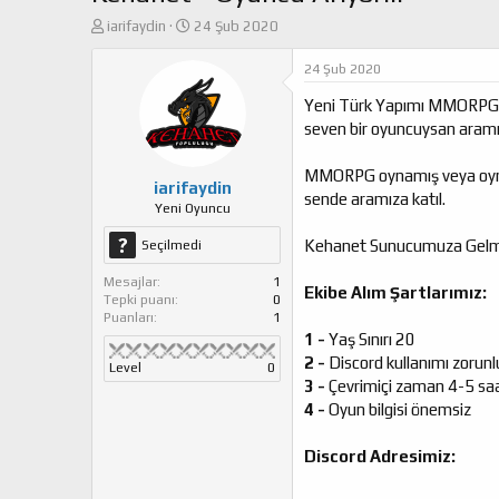
K
B
iarifaydin
24 Şub 2020
o
a
n
ş
24 Şub 2020
u
l
Yeni Türk Yapımı MMORPG oy
y
a
u
n
seven bir oyuncuysan aramız
b
g
a
ı
MMORPG oynamış veya oynama
ş
ç
iarifaydin
sende aramıza katıl.
l
t
Yeni Oyuncu
a
a
Kehanet Sunucumuza Gelm
Seçilmedi
t
r
a
i
Mesajlar
1
n
h
Ekibe Alım Şartlarımız:
Tepki puanı
0
i
Puanları
1
1 -
Yaş Sınırı 20
2 -
Discord kullanımı zorunl
Level
0
3 -
Çevrimiçi zaman 4-5 sa
4 -
Oyun bilgisi önemsiz
Discord Adresimiz: