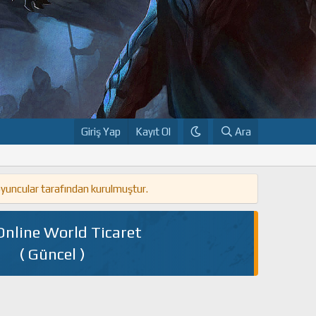
Giriş Yap
Kayıt Ol
Ara
oyuncular tarafından kurulmuştur.
Online World Ticaret
( Güncel )