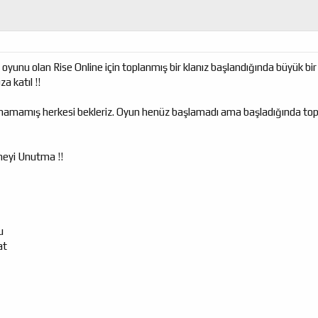
unu olan Rise Online için toplanmış bir klanız başlandığında büyük bi
a katıl !!
mış herkesi bekleriz. Oyun henüz başlamadı ama başladığında topluc
eyi Unutma !!
u
at