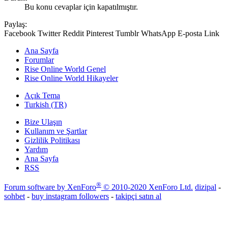
Bu konu cevaplar için kapatılmıştır.
Paylaş:
Facebook
Twitter
Reddit
Pinterest
Tumblr
WhatsApp
E-posta
Link
Ana Sayfa
Forumlar
Rise Online World Genel
Rise Online World Hikayeler
Açık Tema
Turkish (TR)
Bize Ulaşın
Kullanım ve Şartlar
Gizlilik Politikası
Yardım
Ana Sayfa
RSS
®
Forum software by XenForo
© 2010-2020 XenForo Ltd.
dizipal
-
sohbet
-
buy instagram followers
-
takipçi satın al