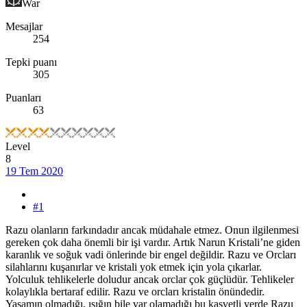
War
Mesajlar
254
Tepki puanı
305
Puanları
63
Level
8
19 Tem 2020
#1
Razu olanların farkındadır ancak müdahale etmez. Onun ilgilenmesi
gereken çok daha önemli bir işi vardır. Artık Narun Kristali’ne giden
karanlık ve soğuk vadi önlerinde bir engel değildir. Razu ve Orcları
silahlarını kuşanırlar ve kristali yok etmek için yola çıkarlar.
Yolculuk tehlikelerle doludur ancak orclar çok güçlüdür. Tehlikeler
kolaylıkla bertaraf edilir. Razu ve orcları kristalin önündedir.
Yaşamın olmadığı, ışığın bile var olamadığı bu kasvetli yerde Razu