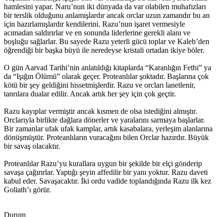
hamlesini yapar. Naru’nun iki dünyada da var olabilen muhafızları
bir terslik olduğunu anlamışlardır ancak orclar uzun zamandır bu an
için hazırlamışlardır kendilerini. Razu’nun işaret vermesiyle
acımadan saldırırlar ve en sonunda liderlerine gerekli alanı ve
boşluğu sağlarlar. Bu sayede Razu yeterli gücü toplar ve Kaleb’den
öğrendiği bir başka büyü ile neredeyse kristali ortadan ikiye böler.
O gün Aarvad Tarihi’nin anlatıldığı kitaplarda “Karanlığın Fethi” ya
da “Işığın Ölümü” olarak geçer. Proteanlılar şoktadır. Başlarına çok
kötü bir şey geldiğini hissetmişlerdir. Razu ve orcları lanetlenir,
tanrılara dualar edilir. Ancak artık her şey için çok geçtir.
Razu kayıplar vermiştir ancak kısmen de olsa istediğini almıştır.
Orclarıyla birlikte dağlara dönerler ve yaralarını sarmaya başlarlar.
Bir zamanlar ufak ufak kamplar, artık kasabalara, yerleşim alanlarına
dönüşmüştür. Proteanlıların vuracağını bilen Orclar hazırdır. Büyük
bir savaş olacaktır.
Proteanlılar Razu’yu kurallara uygun bir şekilde bir elçi gönderip
savaşa çağırırlar. Yaptığı şeyin affedilir bir yanı yoktur. Razu daveti
kabul eder. Savaşacaktır. İki ordu vadide toplandığında Razu ilk kez
Goliath’ı görür.
Durum