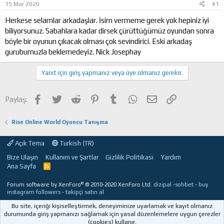
15 Mar 2020
#1
a
ı
ş
ç
Herkese selamlar arkadaşlar. İsim vermeme gerek yok hepiniz iyi
l
t
biliyorsunuz. Sabahlara kadar dirsek çürüttüğümüz oyundan sonra
a
a
böyle bir oyunun çıkacak olması çok sevindirici. Eski arkadaş
t
r
gurubumuzla beklemedeyiz. Nick Josephay
a
i
n
h
i
Yanıt için giriş yapmanız veya üye olmanız gerekir.
Facebook
Twitter
Reddit
Pinterest
Tumblr
WhatsApp
E-posta
Link
Paylaş:
Rise Online World Oyuncu Tanışma
Açık Tema
Turkish (TR)
Bize Ulaşın
Kullanım ve Şartlar
Gizlilik Politikası
Yardım
Ana Sayfa
R
S
S
®
Forum software by XenForo
© 2010-2020 XenForo Ltd.
dizipal
-
sohbet
-
buy
instagram followers
-
takipçi satın al
Bu site, içeriği kişiselleştirmek, deneyiminize uyarlamak ve kayıt olmanız
durumunda giriş yapmanızı sağlamak için yasal düzenlemelere uygun çerezler
(cookies) kullanır.