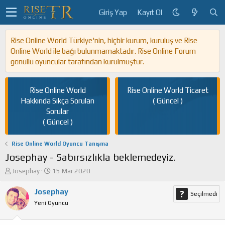
Giriş Yap
Kayıt Ol
Rise Online World Türkiye'nin, hiçbir kurum, kuruluş ve Rise
Online World ile bağı bulunmamaktadır. Rise Online Forum
gönüllü oyuncular tarafından kurulmuştur.
Rise Online World
Rise Online World Ticaret
Hakkında Sıkça Sorulan
( Güncel )
Sorular
( Güncel )
Rise Online World Oyuncu Tanışma
Josephay - Sabırsızlıkla beklemedeyiz.
K
B
Josephay
15 Mar 2020
o
a
n
ş
Josephay
Seçilmedi
u
l
Yeni Oyuncu
y
a
u
n
b
g