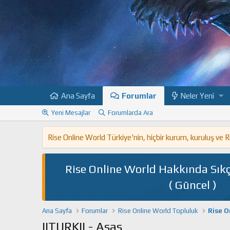
Ana Sayfa
Forumlar
Neler Yeni
Yeni Mesajlar
Forumlarda Ara
Rise Online World Türkiye'nin, hiçbir kurum, kuruluş ve
Rise Online World Hakkında Sıkç
( Güncel )
Ana Sayfa
Forumlar
Rise Online World Topluluk
Rise O
IITURKII - Asas