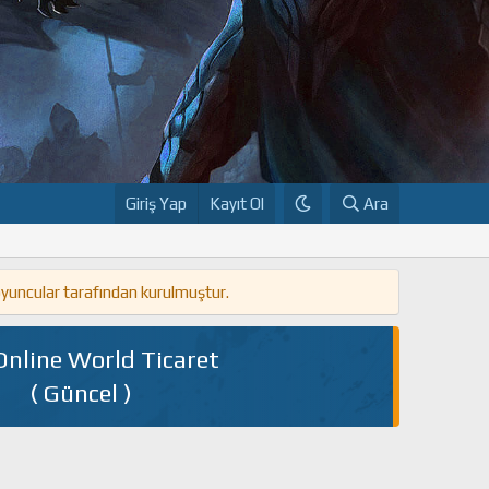
Giriş Yap
Kayıt Ol
Ara
oyuncular tarafından kurulmuştur.
Online World Ticaret
( Güncel )