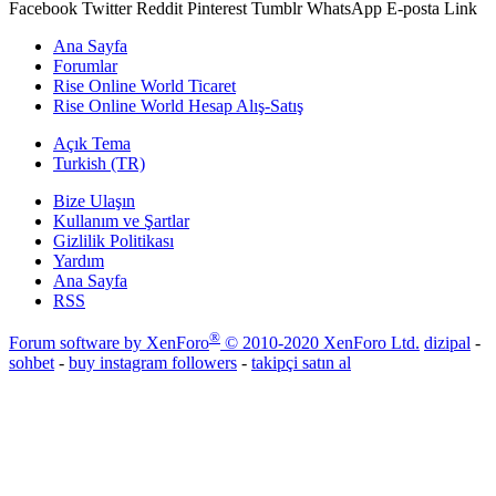
Facebook
Twitter
Reddit
Pinterest
Tumblr
WhatsApp
E-posta
Link
Ana Sayfa
Forumlar
Rise Online World Ticaret
Rise Online World Hesap Alış-Satış
Açık Tema
Turkish (TR)
Bize Ulaşın
Kullanım ve Şartlar
Gizlilik Politikası
Yardım
Ana Sayfa
RSS
®
Forum software by XenForo
© 2010-2020 XenForo Ltd.
dizipal
-
sohbet
-
buy instagram followers
-
takipçi satın al