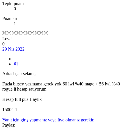
Tepki puanı
0
Puanları
1
Level
0
29 Nis 2022
#1
Arkadaşlar selam ,
Fazla birşey yazmama gerek yok 60 lwl %40 mage + 56 lwl %40
rogue li hesap satıyorum
Hesap full pus 1 aylık
1500 TL
Yanıt için giriş yapmanız veya üye olmanız gerekir.
Paylaş: