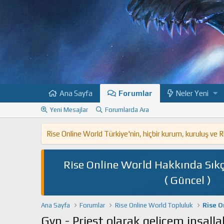
Ana Sayfa
Forumlar
Neler Yeni
Yeni Mesajlar
Forumlarda Ara
Rise Online World Türkiye'nin, hiçbir kurum, kuruluş ve
Rise Online World Hakkında Sıkç
( Güncel )
Ana Sayfa
Forumlar
Rise Online World Topluluk
Rise O
Gvn - Priest olarak gelicem inşalla