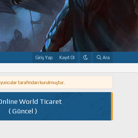
Giriş Yap
Kayıt Ol
Ara
oyuncular tarafından kurulmuştur.
Online World Ticaret
( Güncel )