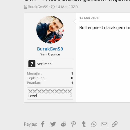
K
B
BurakGvn59
14 Mar 2020
o
a
n
ş
14 Mar 2020
u
l
Buffer priest olarak geri dö
y
a
u
n
b
g
a
ı
ş
ç
BurakGvn59
l
t
Yeni Oyuncu
a
a
Seçilmedi
t
r
a
i
Mesajlar
1
n
h
Tepki puanı
0
i
Puanları
1
Level
0
Facebook
Twitter
Reddit
Pinterest
Tumblr
WhatsApp
E-posta
Link
Paylaş: