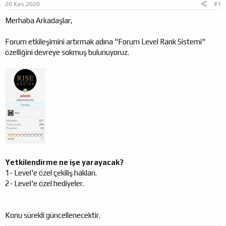
20 Kas 2020
#1
a
ı
ş
ç
Merhaba Arkadaşlar,
l
t
a
a
Forum etkileşimini artırmak adına "Forum Level Rank Sistemi"
t
r
özelliğini devreye sokmuş bulunuyoruz.
a
i
n
h
i
Yetkilendirme ne işe yarayacak?
1- Level'e özel çekiliş hakları.
2- Level'e özel hediyeler.
Konu sürekli güncellenecektir.