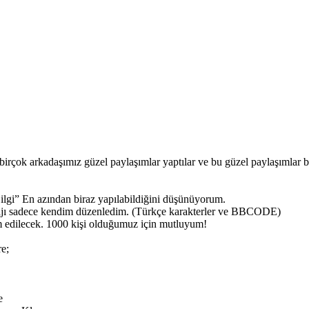
birçok arkadaşımız güzel paylaşımlar yaptılar ve bu güzel paylaşımlar b
ilgi” En azından biraz yapılabildiğini düşünüyorum.
esajı sadece kendim düzenledim. (Türkçe karakterler ve BBCODE)
am edilecek. 1000 kişi olduğumuz için mutluyum!
re;
e