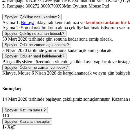
4.
Rampage KB-R73 Gri/Siyah USB Aydınlatmalı Metal Kasa Q Oy
5.
Rampage 300272 300X700X3Mm Oyuncu Mouse Pad
Spoyler:
Çekilişe nasıl katılırım?
Aşama 1:
Buraya
tıklayarak kendi adınıza ve
kendinizi anlatan bir 
Aşama 2: Son olarak bu konu altına çekilişe katılmak istiyorum yazman
Spoyler:
Çekiliş ne zaman bitecek?
30 Mart 2020 tarihinde gün sonuna kadar sona ermiş olacak.
Spoyler:
Ödül ne zaman açıklanacak?
3 Nisan 2020 tarihinde gün sonuna kadar açıklanmış olacak.
Spoyler:
Ödüller nasıl belirlenecek?
Bir çekiliş sistemi üzerinden videolu şekilde kayıt yapılacak ve insta
Spoyler:
Ödüller ne zaman verilecek?
Klavye, Mouse 6 Nisan 2020 de kargolananacak ve aynı gün bakiyele
Sonuçlar;
14 Mart 2020 tarihinde başlayan çekilişimiz sonuçlanmıştır. Kazanan 
Spoyler:
Katılım sayısı?
110
Spoyler:
Kazanan hesaplar
1-
XgF