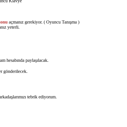
uncu Klavye
konu
açmanız gerekiyor. ( Oyuncu Tanışma )
ız yeterli.
gram hesabında paylaşılacak.
r gönderilecek.
arkadaşlarımızı tebrik ediyorum.