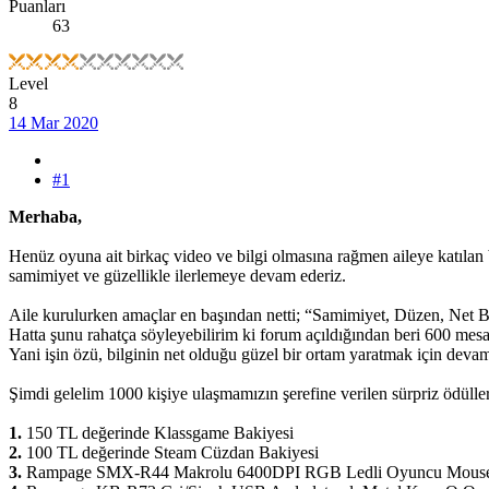
Puanları
63
Level
8
14 Mar 2020
#1
Merhaba,
Henüz oyuna ait birkaç video ve bilgi olmasına rağmen aileye katılan 
samimiyet ve güzellikle ilerlemeye devam ederiz.
Aile kurulurken amaçlar en başından netti; “Samimiyet, Düzen, Net B
Hatta şunu rahatça söyleyebilirim ki forum açıldığından beri 600 m
Yani işin özü, bilginin net olduğu güzel bir ortam yaratmak için dev
Şimdi gelelim 1000 kişiye ulaşmamızın şerefine verilen sürpriz ödülle
1.
150 TL değerinde Klassgame Bakiyesi
2.
100 TL değerinde Steam Cüzdan Bakiyesi
3.
Rampage SMX-R44 Makrolu 6400DPI RGB Ledli Oyuncu Mous