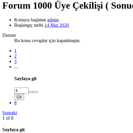
Forum 1000 Üye Çekilişi ( Sonuç
Konuyu başlatan
admin
Başlangıç tarihi
14 Mar 2020
Durum
Bu konu cevaplar için kapatılmıştır.
1
2
3
...
Sayfaya git
Git
8
Sonraki
1 of 8
Sayfaya git