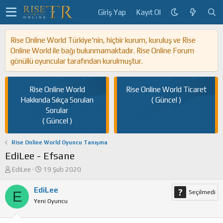
Giriş Yap
Kayıt Ol
Rise Online World Türkiye'nin, hiçbir kurum, kuruluş ve Rise
Online World ile bağı bulunmamaktadır. Rise Online Forum
gönüllü oyuncular tarafından kurulmuştur.
Rise Online World
Rise Online World Ticaret
Hakkında Sıkça Sorulan
( Güncel )
Sorular
( Güncel )
Rise Online World Oyuncu Tanışma
EdiLee - Efsane
K
B
EdiLee
19 Şub 2020
o
a
n
ş
EdiLee
E
Seçilmedi
u
l
Yeni Oyuncu
y
a
u
n
b
g