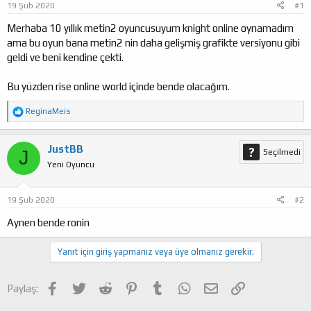
19 Şub 2020
#1
a
ı
ş
ç
Merhaba 10 yıllık metin2 oyuncusuyum knight online oynamadım
l
t
ama bu oyun bana metin2 nin daha gelişmiş grafikte versiyonu gibi
a
a
geldi ve beni kendine çekti.
t
r
a
i
Bu yüzden rise online world içinde bende olacağım.
n
h
i
T
ReginaMeis
e
p
k
JustBB
J
Seçilmedi
i
Yeni Oyuncu
l
e
r
:
19 Şub 2020
#2
Aynen bende ronin
Yanıt için giriş yapmanız veya üye olmanız gerekir.
Facebook
Twitter
Reddit
Pinterest
Tumblr
WhatsApp
E-posta
Link
Paylaş: