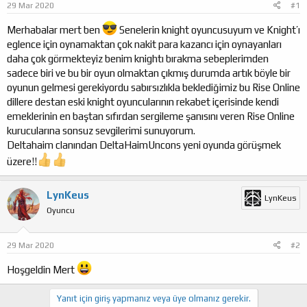
29 Mar 2020
#1
a
ı
ş
ç
Merhabalar mert ben
Senelerin knight oyuncusuyum ve Knight’ı
l
t
eglence için oynamaktan çok nakit para kazancı için oynayanları
a
a
daha çok görmekteyiz benim knightı bırakma sebeplerimden
t
r
sadece biri ve bu bir oyun olmaktan çıkmış durumda artık böyle bir
a
i
n
h
oyunun gelmesi gerekiyordu sabırsızlıkla beklediğimiz bu Rise Online
i
dillere destan eski knight oyuncularının rekabet içerisinde kendi
emeklerinin en baştan sıfırdan sergileme şanısını veren Rise Online
kurucularına sonsuz sevgilerimi sunuyorum.
Deltahaim clanından DeltaHaimUncons yeni oyunda görüşmek
üzere!!
LynKeus
LynKeus
Oyuncu
29 Mar 2020
#2
Hoşgeldin Mert
Yanıt için giriş yapmanız veya üye olmanız gerekir.