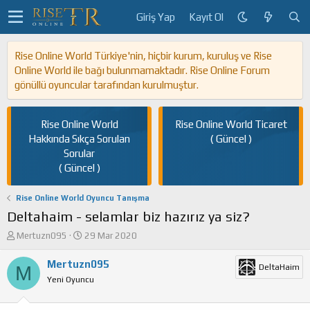
Giriş Yap
Kayıt Ol
Rise Online World Türkiye'nin, hiçbir kurum, kuruluş ve Rise
Online World ile bağı bulunmamaktadır. Rise Online Forum
gönüllü oyuncular tarafından kurulmuştur.
Rise Online World
Rise Online World Ticaret
Hakkında Sıkça Sorulan
( Güncel )
Sorular
( Güncel )
Rise Online World Oyuncu Tanışma
Deltahaim - selamlar biz hazırız ya siz?
K
B
Mertuzn095
29 Mar 2020
o
a
n
ş
Mertuzn095
M
DeltaHaim
u
l
Yeni Oyuncu
y
a
u
n
b
g