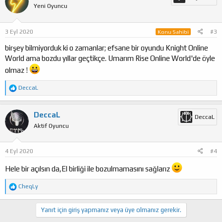
Yeni Oyuncu
l
e
r
:
3 Eyl 2020
#3
Konu Sahibi
birşey bilmiyorduk ki o zamanlar; efsane bir oyundu Knight Online
World ama bozdu yıllar geçtikçe. Umarım Rise Online World'de öyle
olmaz !
T
DeccaL
e
p
k
DeccaL
DeccaL
i
Aktif Oyuncu
l
e
r
:
4 Eyl 2020
#4
Hele bir açılsın da,El birliği ile bozulmamasını sağlarız
T
CheqLy
e
p
k
Yanıt için giriş yapmanız veya üye olmanız gerekir.
i