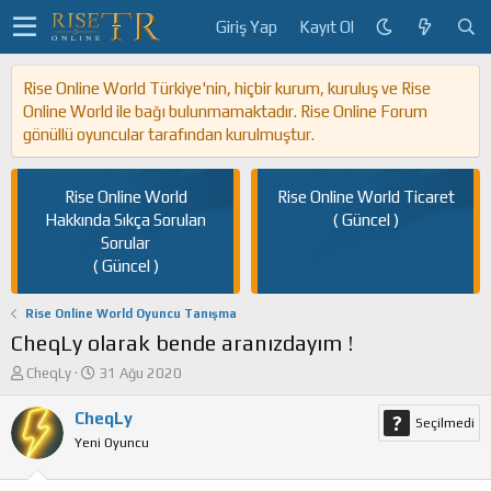
Giriş Yap
Kayıt Ol
Rise Online World Türkiye'nin, hiçbir kurum, kuruluş ve Rise
Online World ile bağı bulunmamaktadır. Rise Online Forum
gönüllü oyuncular tarafından kurulmuştur.
Rise Online World
Rise Online World Ticaret
Hakkında Sıkça Sorulan
( Güncel )
Sorular
( Güncel )
Rise Online World Oyuncu Tanışma
CheqLy olarak bende aranızdayım !
K
B
CheqLy
31 Ağu 2020
o
a
n
ş
CheqLy
Seçilmedi
u
l
Yeni Oyuncu
y
a
u
n
b
g