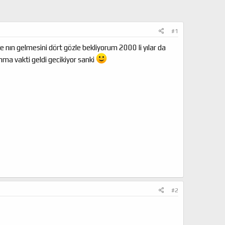
#1
ne nın gelmesini dört gözle bekliyorum 2000 li yılar da
anma vakti geldi gecikiyor sanki
#2