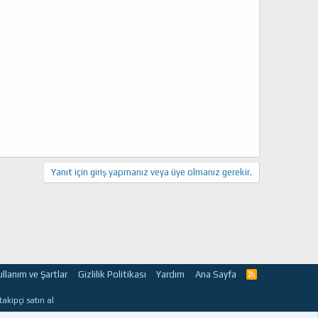
Yanıt için giriş yapmanız veya üye olmanız gerekir.
ullanım ve Şartlar
Gizlilik Politikası
Yardım
Ana Sayfa
R
S
S
takipçi satın al