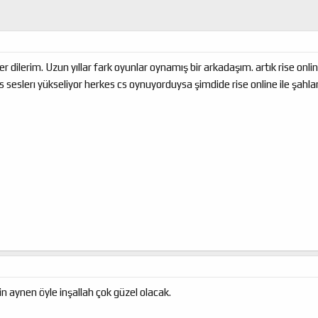
r dilerim. Uzun yıllar fark oyunlar oynamış bir arkadaşım. artık rise onli
 cs seslerı yükseliyor herkes cs oynuyorduysa şimdide rise online ile şahl
 aynen öyle inşallah çok güzel olacak.