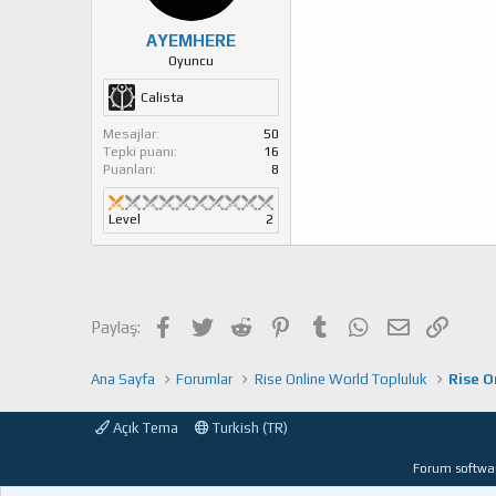
AYEMHERE
Oyuncu
Calista
Mesajlar
50
Tepki puanı
16
Puanları
8
Level
2
Facebook
Twitter
Reddit
Pinterest
Tumblr
WhatsApp
E-posta
Link
Paylaş:
Ana Sayfa
Forumlar
Rise Online World Topluluk
Rise O
Açık Tema
Turkish (TR)
Forum softwa