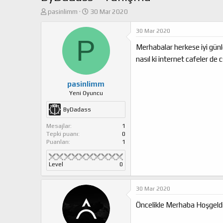
K
B
pasinlimm
30 Mar 2020
o
a
n
ş
30 Mar 2020
u
P
l
Merhabalar herkese iyi günle
y
a
u
n
nasıl ki internet cafeler de
b
g
a
ı
ş
ç
pasinlimm
l
t
Yeni Oyuncu
a
a
ByDadass
t
r
a
i
Mesajlar
1
n
h
Tepki puanı
0
i
Puanları
1
Level
0
30 Mar 2020
Öncelikle Merhaba Hoşgeldin