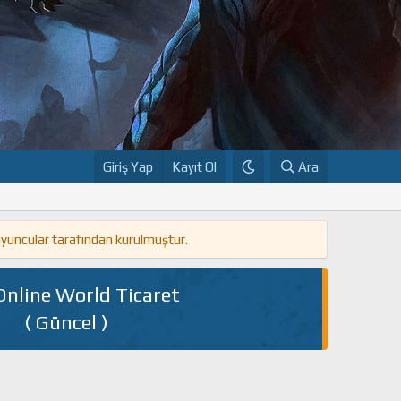
Giriş Yap
Kayıt Ol
Ara
oyuncular tarafından kurulmuştur.
Online World Ticaret
( Güncel )