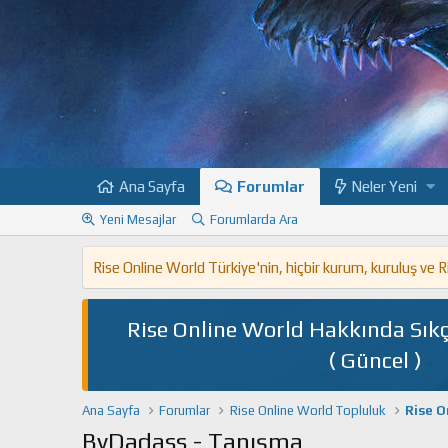
Ana Sayfa
Forumlar
Neler Yeni
Yeni Mesajlar
Forumlarda Ara
Rise Online World Türkiye'nin, hiçbir kurum, kuruluş ve
Rise Online World Hakkında Sıkç
( Güncel )
Ana Sayfa
Forumlar
Rise Online World Topluluk
Rise O
ByDadass - Tanışma