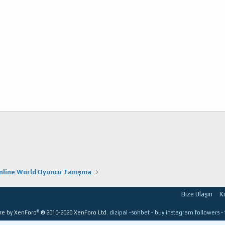
nline World Oyuncu Tanışma
Bize Ulaşın
K
®
re by XenForo
© 2010-2020 XenForo Ltd.
dizipal
-
sohbet
-
buy instagram followers
-