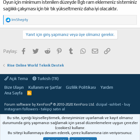
Oyun için minimum istenilen düzeyde 8gb ram eklemeniz sisteminiz
sağlıklı çalışması için bir tık yükseltmeniz daha iyi olacaktır.
T
ImShepty
e
p
k
Yanıt için giriş yapmanız veya üye olmanız gerekir.
i
l
e
Facebook
Twitter
Reddit
Pinterest
Tumblr
WhatsApp
E-posta
Link
Paylaş:
r
:
Rise Online World Teknik Destek
Açık Tema
Turkish (TR)
Bize Ulaşın
Kullanım ve Şartlar
Gizlilik Politikası
Yardım
Ana Sayfa
R
S
S
®
Forum software by XenForo
© 2010-2020 XenForo Ltd.
dizipal
-
sohbet
-
buy
instagram followers
-
takipçi satın al
Bu site, içeriği kişiselleştirmek, deneyiminize uyarlamak ve kayıt olmanız
durumunda giriş yapmanızı sağlamak için yasal düzenlemelere uygun çerezler
(cookies) kullanır.
Bu siteyi kullanmaya devam ederek, çerez kullanımına izin veriyorsunuz.