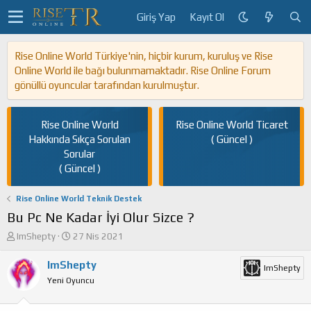
Giriş Yap
Kayıt Ol
Rise Online World Türkiye'nin, hiçbir kurum, kuruluş ve Rise
Online World ile bağı bulunmamaktadır. Rise Online Forum
gönüllü oyuncular tarafından kurulmuştur.
Rise Online World
Rise Online World Ticaret
Hakkında Sıkça Sorulan
( Güncel )
Sorular
( Güncel )
Rise Online World Teknik Destek
Bu Pc Ne Kadar İyi Olur Sizce ?
K
B
ImShepty
27 Nis 2021
o
a
n
ş
ImShepty
ImShepty
u
l
Yeni Oyuncu
y
a
u
n
b
g