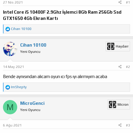
27 Nis 2021
#1
a
ı
ş
ç
Intel Core i5 10400F 2.9Ghz İşlemci 8Gb Ram 256Gb Ssd
l
t
GTX1650 4Gb Ekran Kartı
a
a
t
r
T
Cihan 10100
a
i
e
n
h
p
i
k
Cihan 10100
Haydarr
i
Yeni Oyuncu
l
e
r
:
14 May 2021
#2
Bende aynısından alıcam oyun ıcı fps ıyı alırmıyım acaba
T
ImShepty
e
p
k
MicroGenci
M
Micron
i
Yeni Oyuncu
l
e
r
:
6 Ağu 2021
#3