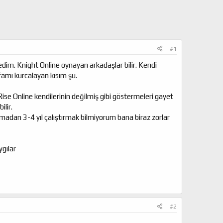
#1
dim. Knight Online oynayan arkadaşlar bilir. Kendi
famı kurcalayan kısım şu.
e Online kendilerinin değilmiş gibi göstermeleri gayet
ilir.
madan 3-4 yıl çalıştırmak bilmiyorum bana biraz zorlar
ygılar
#2