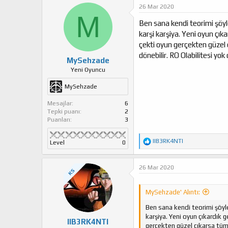
k
26 Mar 2020
i
M
l
Ben sana kendi teorimi şöyl
e
karşi karşiya. Yeni oyun çık
r
çekti oyun gerçekten güzel ç
:
dönebilir. RO Olabilitesi yok 
MySehzade
Yeni Oyuncu
MySehzade
Mesajlar
6
Tepki puanı
2
Puanları
3
T
IIB3RK4NTI
Level
0
e
p
k
26 Mar 2020
KS
i
l
e
MySehzade' Alıntı:
r
:
Ben sana kendi teorimi şöyle
karşiya. Yeni oyun çıkardık 
IIB3RK4NTI
gerçekten güzel çıkarsa tüm 