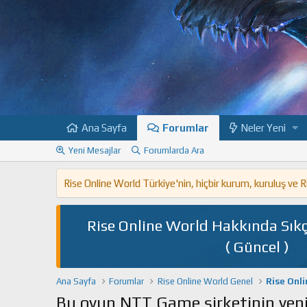
Ana Sayfa
Forumlar
Neler Yeni
Yeni Mesajlar
Forumlarda Ara
Rise Online World Türkiye'nin, hiçbir kurum, kuruluş ve
Rise Online World Hakkında Sıkç
( Güncel )
Ana Sayfa
Forumlar
Rise Online World Genel
Rise Onl
Bu oyun NTT Game şirketinin yeni 