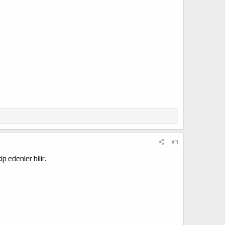
#3
 edenler bilir.