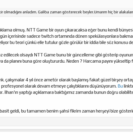
kir olmadığını anladım. Galiba zaman gösterecek beyler.Umarım hiç bir alakalar
klama olmuş. NTT Game bir oyun çıkaracaksa eğer bunu kendi bünyesinde
ı gün içerisinde sadece twitch ortamında dönen spekülasyonlara bakman
iyor bu teori çünkü elle tutulur gözle görülür bir iddia bile söz konusu de
öz edilecek olsaydı NTT Game bunu bir güncelleme gibi gösterip oyunun 
a da planını buna göre oluştururdu. Neden ? Harcama payını yükseltip far
hk. çalışmalar 4 yıl önce ametör olarak başlamış fakat güzel birşey orta
le profesyonel olarak devam etmeye çalıştıklarını düşünüyorum.
Bu
linkt
r. İlhan'ın yaptığı açıklamara baktığımız zamanda bunun doğru olabilit
basit geldi, bu tamamen benim şahsi fikrim zaman herşeyi bize gösterir