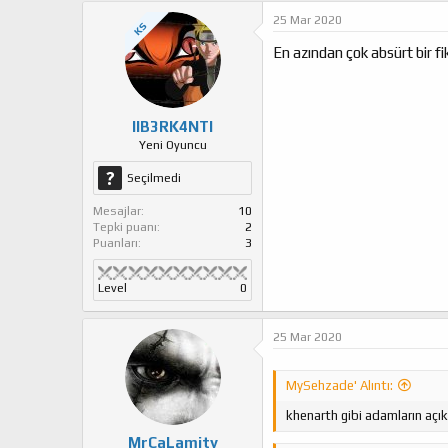
k
25 Mar 2020
KS
i
l
En azından çok absürt bir f
e
r
:
IIB3RK4NTI
Yeni Oyuncu
Seçilmedi
Mesajlar
10
Tepki puanı
2
Puanları
3
Level
0
25 Mar 2020
MySehzade' Alıntı:
khenarth gibi adamların açık
MrCaLamity