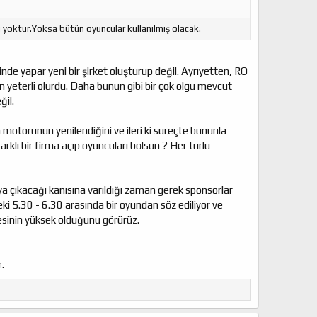
ı yoktur.Yoksa bütün oyuncular kullanılmış olacak.
 yapar yeni bir şirket oluşturup değil. Ayrıyetten, RO
 yeterli olurdu. Daha bunun gibi bir çok olgu mevcut
ğil.
motorunun yenilendiğini ve ileri ki süreçte bununla
klı bir firma açıp oyuncuları bölsün ? Her türlü
ya çıkacağı kanısına varıldığı zaman gerek sponsorlar
eki 5.30 - 6.30 arasında bir oyundan söz ediliyor ve
esinin yüksek olduğunu görürüz.
.