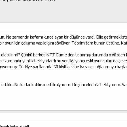
un. Ne zamandır kafamı kurcalayan bir düşünce vardı. Dile getirmek iste
bir oyun için çalışma yapıldığını söylüyor. Teorim tam bunun üstüne. Ka
rı olabilir mi? Çünkü herkes NTT Game den usanmış durumda o yüzden Ris
ne zamandır yenilik bekliyorlardı bu yeniliği yapıp eski oyuncuları da çekeb
anıyormuş. Türkiye şartlarında 50 kişilik ekibe kazanç sağlanmaya başla
 fikir ..Ne kadar katılırsınız bilmiyorum. Düşüncelerinizi bekliyorum. Sa
lmek kolay değil.