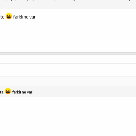
şte
farklı ne var
şte
farklı ne var