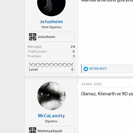
Jotunheim
Yeni Oyuncu
Jotunheim
Mesajlar
24
Tepki puanı
6
Puanları
3
T
IIB3RK4NTI
Level
0
e
p
k
24 Mar 2020
i
l
Olamaz, Khenarth ve RO yapı
e
r
:
MrCaLamity
Oyuncu
MaitreyaXayah