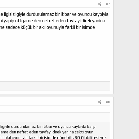
#7
lgisizligiyle durdurulamaz bir itibar ve oyuncu kaybiyla
gibi yapip nttgame den nefret eden tayfayi direk yanina
e sadece küçük bir akıl oyunuyla farkli bir isimde
#8
igiyle durdurulamaz bir itibar ve oyuncu kaybiyla karşi
tgame den nefret eden tayfayi direk yanina çekti oyun
akıl oyunuyla farkli bir isimde dönebilir. RO Olabilitesi yok