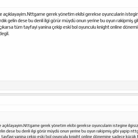
e açıklayayim.Nttgame gerek yönetim ekibi gerekse oyuncularin istegine i
ardık gelin dese bu denli ilgi görür müydü onun yerine bu oyun rakipmiş 
ıkarsa tüm tayfayi yanina çekip eski bol oyunculu knight online dönemin
degil.
 açıklayayim.Nttgame gerek yönetim ekibi gerekse oyuncularin istegine ilgisizl
gelin dese bu denli ilgi görür müydü onun yerine bu oyun rakipmiş gibi yapip nt
tayfayi yanina çekip eski bol oyunculu knight online dönemine sadece küçük bir 