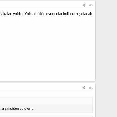
#5
lakaları yoktur.Yoksa bütün oyuncular kullanılmış olacak.
#6
rlar şimdiden bu oyunu.