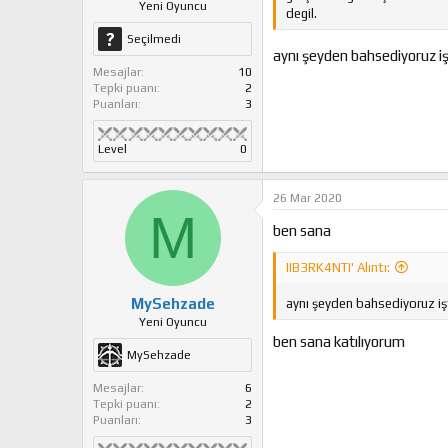
Yeni Oyuncu
degil.
Seçilmedi
aynı şeyden bahsediyoruz i
Mesajlar
10
Tepki puanı
2
Puanları
3
Level
0
26 Mar 2020
M
ben sana
IIB3RK4NTI' Alıntı:
MySehzade
aynı şeyden bahsediyoruz i
Yeni Oyuncu
ben sana katılıyorum
MySehzade
Mesajlar
6
Tepki puanı
2
Puanları
3