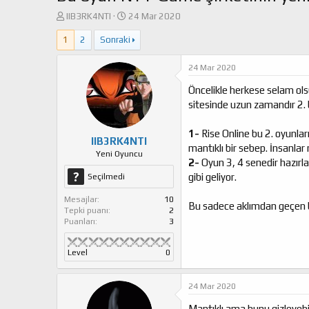
K
B
IIB3RK4NTI
24 Mar 2020
o
a
1
2
Sonraki
n
ş
u
l
y
a
24 Mar 2020
u
n
Öncelikle herkese selam ols
b
g
a
ı
sitesinde uzun zamandır 2. 
ş
ç
l
t
1-
Rise Online bu 2. oyunla
a
a
IIB3RK4NTI
mantıklı bir sebep. İnsanlar 
t
r
Yeni Oyuncu
2-
Oyun 3, 4 senedir hazırl
a
i
gibi geliyor.
Seçilmedi
n
h
i
Mesajlar
10
Bu sadece aklımdan geçen bir
Tepki puanı
2
Puanları
3
Level
0
24 Mar 2020
Mantıklı ama bunu gizleyebi