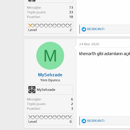
Mesajlar
73
Tepki puanı
33
Puanları
18
T
IIB3RK4NTI
Level
2
e
p
k
24 Mar 2020
i
M
l
khenarth gibi adamların açı
e
r
:
MySehzade
Yeni Oyuncu
MySehzade
Mesajlar
6
Tepki puanı
2
Puanları
3
T
IIB3RK4NTI
Level
0
e
p