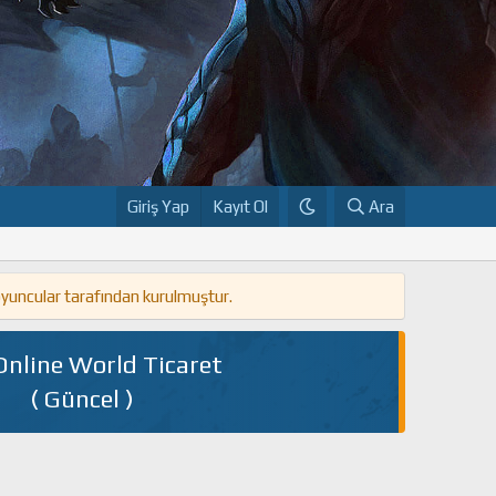
Giriş Yap
Kayıt Ol
Ara
oyuncular tarafından kurulmuştur.
Online World Ticaret
( Güncel )