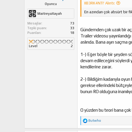
IIB3RK4NTI' Alıntı:
Oyuncu
En azından çok absürt bir fi
MaitreyaXayah
Mesajlar
73
Tepki puanı
33
Gündemden çok uzak bir açı
Puanları
18
Trailer videosu yayınlandığ
aslında. Bana aşırı saçma gel
Level
2
1-) Eğer böyle bir şeyden s
devam edileceğini söylerdi y
kendilerine zarar.
2-) Bildiğim kadarıyla oyun 
gerekse ellerindeki bütçey
bunun RO olduğuna inanılıyo
O yüzden bu teori bana çok 
T
Butwho
e
p