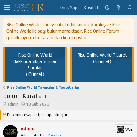
Giriş Yap
Kayıt Ol
Rise Online World Türkiye'nin, hiçbir kurum, kuruluş ve Rise
Online World ile bağı bulunmamaktadır. Rise Online Forum
gönüllü oyuncular tarafından kurulmuştur.
Rise Online World
Rise Online World Ticaret
Hakkında Sıkça Sorulan
( Güncel )
Sorular
( Güncel )
Rise Online World Yayıncılar & Youtuberlar
Bölüm Kuralları
K
B
admin
18 Şub 2020
o
a
Bu konu cevaplar için kapatılmıştır.
n
ş
u
l
y
a
admin
War
u
n
Administrator
Yönetici
b
g