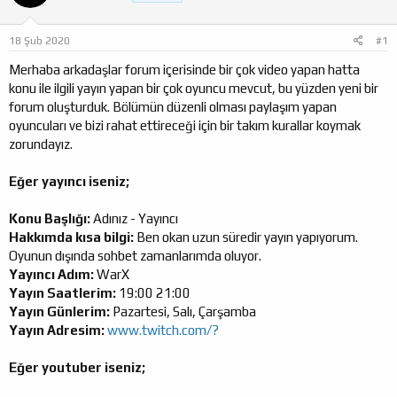
a
ı
ş
ç
18 Şub 2020
#1
l
t
a
a
Merhaba arkadaşlar forum içerisinde bir çok video yapan hatta
t
r
konu ile ilgili yayın yapan bir çok oyuncu mevcut, bu yüzden yeni bir
a
i
forum oluşturduk. Bölümün düzenli olması paylaşım yapan
n
h
oyuncuları ve bizi rahat ettireceği için bir takım kurallar koymak
i
zorundayız.
Eğer yayıncı iseniz;
Konu Başlığı:
Adınız - Yayıncı
Hakkımda kısa bilgi:
Ben okan uzun süredir yayın yapıyorum.
Oyunun dışında sohbet zamanlarımda oluyor.
Yayıncı Adım:
WarX
Yayın Saatlerim:
19:00 21:00
Yayın Günlerim:
Pazartesi, Salı, Çarşamba
Yayın Adresim:
www.twitch.com/?
Eğer youtuber iseniz;