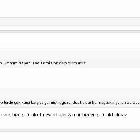
am. Umarım
başarılı ve temiz
bir ekip olursunuz.
vp lerde çok karşı karşıya gelmiştik güzel dostluklar kurmuştuk inşallah burdaa
 hocam, bize kötülük etmeyen hiçbir zaman bizden kötülük bulmaz.