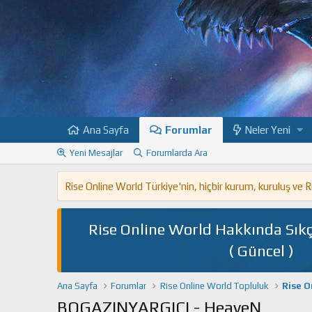
Ana Sayfa
Forumlar
Neler Yeni
Yeni Mesajlar
Forumlarda Ara
Rise Online World Türkiye'nin, hiçbir kurum, kuruluş ve
Rise Online World Hakkında Sıkç
( Güncel )
Ana Sayfa
Forumlar
Rise Online World Topluluk
Rise O
BOGAZINYARGICI - HeaveN