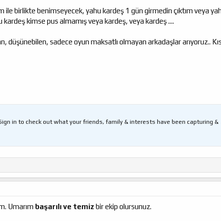
im ile birlikte benimseyecek, yahu kardeş 1 gün girmedin çıktım veya ya
 kardeş kimse pus almamış veya kardeş, veya kardeş ....
n, düşünebilen, sadece oyun maksatlı olmayan arkadaşlar arıyoruz.. Kıs
gn in to check out what your friends, family & interests have been capturing &
am. Umarım
başarılı ve temiz
bir ekip olursunuz.