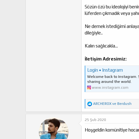
Sözün özü bu ideolojiyi ben
lüferden çıkmadık veya yahu
Ne demek istediğimi anlaya
dileğiyle..
Kalın sağlıcakla...
İletişim Adresimiz:
Login • Instagram
Welcome back to Instagram. Si
sharing around the world.
www.instagram.com
T
ARCHEROX
ve
Berdush
e
p
k
25 Şub 2020
i
l
Hoşgeldin komünitiye hoc
e
r