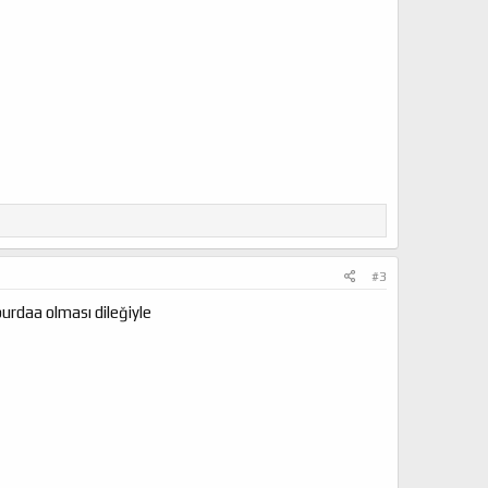
#3
burdaa olması dileğiyle