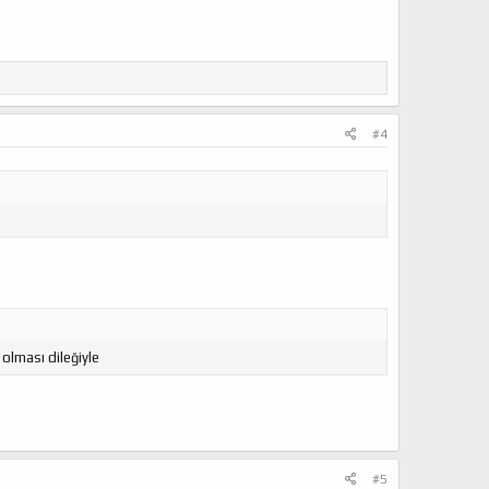
#4
 olması dileğiyle
#5