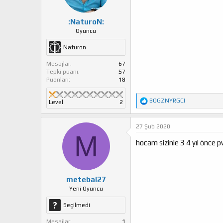
:
:NaturoN:
Oyuncu
Naturon
Mesajlar
67
Tepki puanı
57
Puanları
18
T
BOGZNYRGCI
Level
2
e
p
k
27 Şub 2020
i
M
l
hocam sizinle 3 4 yıl önce p
e
r
:
metebal27
Yeni Oyuncu
Seçilmedi
Mesajlar
1