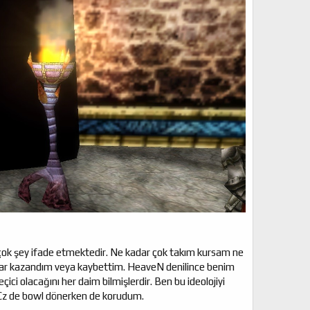
irçok şey ifade etmektedir. Ne kadar çok takım kursam ne
klar kazandım veya kaybettim. HeaveN denilince benim
çici olacağını her daim bilmişlerdir. Ben bu ideolojiyi
 Cz de bowl dönerken de korudum.