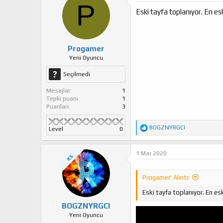
P
Eski tayfa toplanıyor. En esk
Progamer
Yeni Oyuncu
Seçilmedi
Mesajlar
1
Tepki puanı
1
Puanları
3
T
BOGZNYRGCI
Level
0
e
p
k
1 Mar 2020
KS
i
l
e
Progamer' Alıntı:
r
:
Eski tayfa toplanıyor. En esk
BOGZNYRGCI
Yeni Oyuncu