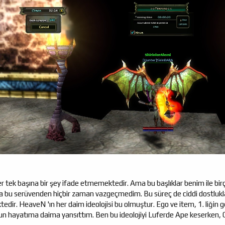
ler tek başına bir şey ifade etmemektedir. Ama bu başlıklar benim ile b
da bu serüvenden hiçbir zaman vazgeçmedim. Bu süreç de ciddi dostlu
edir. HeaveN 'ın her daim ideolojisi bu olmuştur. Ego ve item, 1. liğin ge
 hayatıma daima yansıttım. Ben bu ideolojiyi Luferde Ape keserken,