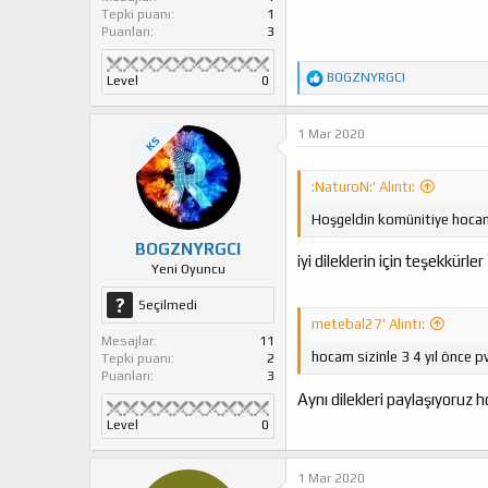
Tepki puanı
1
Puanları
3
T
BOGZNYRGCI
Level
0
e
p
k
1 Mar 2020
KS
i
l
e
:NaturoN:' Alıntı:
r
:
Hoşgeldin komünitiye hoc
BOGZNYRGCI
iyi dileklerin için teşekkürler
Yeni Oyuncu
Seçilmedi
metebal27' Alıntı:
Mesajlar
11
hocam sizinle 3 4 yıl önce p
Tepki puanı
2
Puanları
3
Aynı dilekleri paylaşıyoruz
Level
0
1 Mar 2020