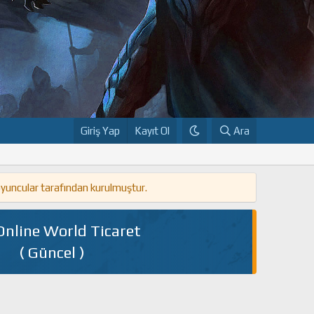
Giriş Yap
Kayıt Ol
Ara
oyuncular tarafından kurulmuştur.
Online World Ticaret
( Güncel )