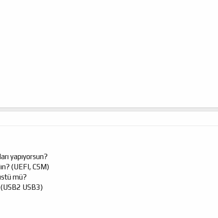
ları yapıyorsun?
dın? (UEFI, CSM)
üstü mü?
? (USB2 USB3)