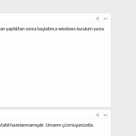
#1
ları yaptıktan sonra başlatınca windows kurulum yazısı
#2
B stabil hazırlanmamışdır. Umarım çözmüşünüzdür.