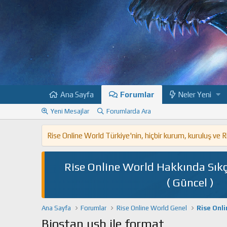
Ana Sayfa
Forumlar
Neler Yeni
Yeni Mesajlar
Forumlarda Ara
Rise Online World Türkiye'nin, hiçbir kurum, kuruluş ve
Rise Online World Hakkında Sıkç
( Güncel )
Ana Sayfa
Forumlar
Rise Online World Genel
Rise Onl
Biostan usb ile format