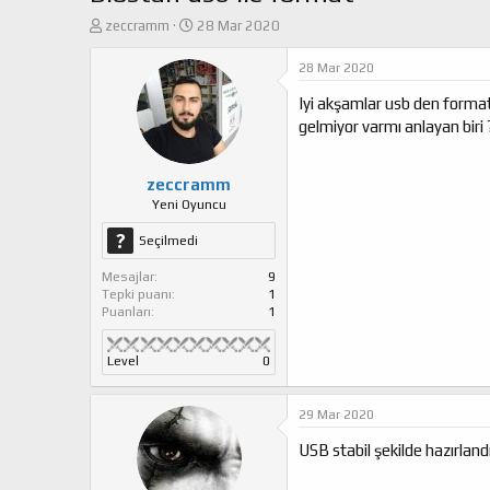
K
B
zeccramm
28 Mar 2020
o
a
n
ş
28 Mar 2020
u
l
Iyi akşamlar usb den format
y
a
u
n
gelmiyor varmı anlayan biri 
b
g
a
ı
ş
ç
zeccramm
l
t
Yeni Oyuncu
a
a
Seçilmedi
t
r
a
i
Mesajlar
9
n
h
Tepki puanı
1
i
Puanları
1
Level
0
29 Mar 2020
USB stabil şekilde hazırlan