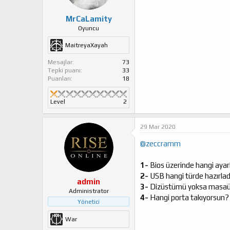
MrCaLamity
Oyuncu
MaitreyaXayah
Mesajlar
73
Tepki puanı
33
Puanları
18
Level
2
29 Mar 2020
@zeccramm
1-
Bios üzerinde hangi ayar
2-
USB hangi türde hazırla
admin
3-
Dizüstümü yoksa masa
Administrator
4-
Hangi porta takıyorsun
Yönetici
War