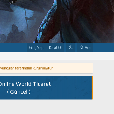
Giriş Yap
Kayıt Ol
Ara
oyuncular tarafından kurulmuştur.
Online World Ticaret
( Güncel )