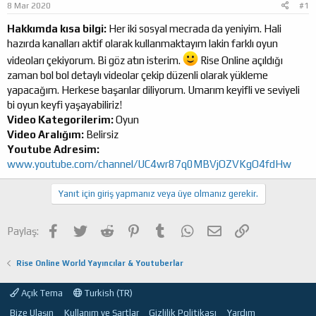
8 Mar 2020
#1
a
ı
ş
ç
Hakkımda kısa bilgi:
Her iki sosyal mecrada da yeniyim. Hali
l
t
hazırda kanalları aktif olarak kullanmaktayım lakin farklı oyun
a
a
videoları çekiyorum. Bi göz atın isterim.
Rise Online açıldığı
t
r
zaman bol bol detaylı videolar çekip düzenli olarak yükleme
a
i
n
h
yapacağım. Herkese başarılar diliyorum. Umarım keyifli ve seviyeli
i
bi oyun keyfi yaşayabiliriz!
Video Kategorilerim:
Oyun
Video Aralığım:
Belirsiz
Youtube Adresim:
www.youtube.com/channel/UC4wr87q0MBVjOZVKgO4fdHw
Yanıt için giriş yapmanız veya üye olmanız gerekir.
Facebook
Twitter
Reddit
Pinterest
Tumblr
WhatsApp
E-posta
Link
Paylaş:
Rise Online World Yayıncılar & Youtuberlar
Açık Tema
Turkish (TR)
Bize Ulaşın
Kullanım ve Şartlar
Gizlilik Politikası
Yardım