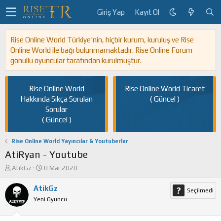
Giriş Yap
Kayıt Ol
Rise Online World Türkiye'nin, hiçbir kurum, kuruluş ve Rise
Online World ile bağı bulunmamaktadır. Rise Online Forum
gönüllü oyuncular tarafından kurulmuştur.
Rise Online World
Rise Online World Ticaret
Hakkında Sıkça Sorulan
( Güncel )
Sorular
( Güncel )
Rise Online World Yayıncılar & Youtuberlar
AtiRyan - Youtube
K
B
AtikGz
8 Mar 2020
o
a
n
ş
AtikGz
Seçilmedi
u
l
Yeni Oyuncu
y
a
u
n
b
g