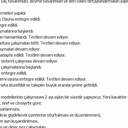
 saç tasarımları, dövme tasarımları ve deri (skin) detaylandırmaları yapı
meleri yapıldı.
. Oyuna entegre edildi.
gre edildi.
lışmalarına başlandı.
arı tamamlandı. Testleri devam ediyor.
aritası çalışmaları bitti. Testleri devam ediyor.
ışmaları devam ediyor.
adapte edildi. Testleri devam ediyor.
 sistemi çalışması devam ediyor.
çalışmalarına başlandı.
entegre edildi.
temi oyuna entegre edildi. Testleri devam ediyor.
ta düzeltildi ve talepler büyük oranda yerine getirildi.
r modellerinin çalışmasını 2 ayı aşkın bir süredir yapıyoruz. Yeni karakt
, sınıf ve cinsiyete göre;
yarlanması,
ekrar giydirilerek üzerlerine oturtulması ve düzenlenmesi,
yrı ayrı kuşandırılması,
ş ve diğer poz çalışmaları,