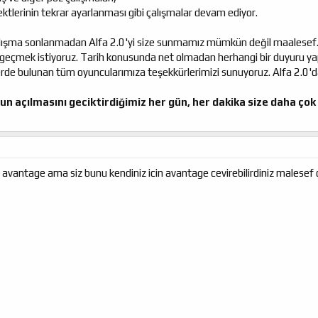
tlerinin tekrar ayarlanması gibi çalışmalar devam ediyor.
çalışma sonlanmadan Alfa 2.0'yi size sunmamız mümkün değil maalesef. 
eçmek istiyoruz. Tarih konusunda net olmadan herhangi bir duyuru yapma
ilerde bulunan tüm oyuncularımıza teşekkürlerimizi sunuyoruz. Alfa 2.0'd
n açılmasını geciktirdiğimiz her gün, her dakika size daha ço
 avantage ama siz bunu kendiniz icin avantage cevirebilirdiniz malesef 