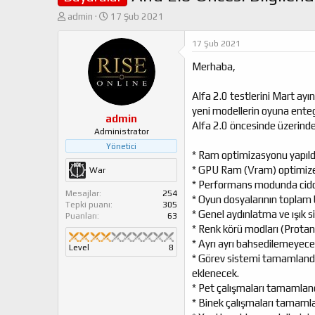
K
B
admin
17 Şub 2021
o
a
n
ş
17 Şub 2021
u
l
Merhaba,
y
a
u
n
b
g
Alfa 2.0 testlerini Mart ay
a
ı
yeni modellerin oyuna entegr
ş
ç
admin
Alfa 2.0 öncesinde üzerinde ç
l
t
Administrator
a
a
Yönetici
* Ram optimizasyonu yapıldı
t
r
a
i
* GPU Ram (Vram) optimize e
War
n
h
* Performans modunda ciddi i
i
Mesajlar
254
* Oyun dosyalarının toplam 
Tepki puanı
305
* Genel aydınlatma ve ışık si
Puanları
63
* Renk körü modları (Protan
* Ayrı ayrı bahsedilemeyecek
Level
8
* Görev sistemi tamamlandı,
eklenecek.
* Pet çalışmaları tamamlan
* Binek çalışmaları tamaml