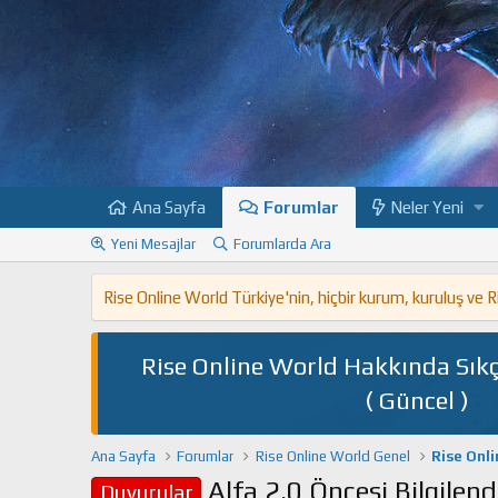
Ana Sayfa
Forumlar
Neler Yeni
Yeni Mesajlar
Forumlarda Ara
Rise Online World Türkiye'nin, hiçbir kurum, kuruluş ve
Rise Online World Hakkında Sıkç
( Güncel )
Ana Sayfa
Forumlar
Rise Online World Genel
Rise Onl
Alfa 2.0 Öncesi Bilgilen
Duyurular