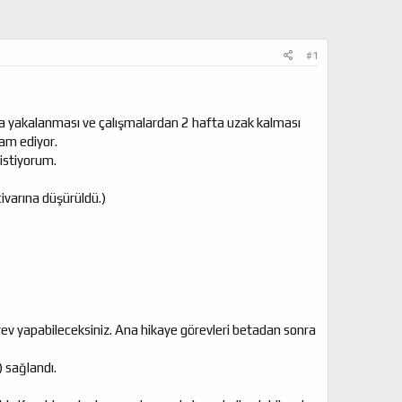
#1
9'a yakalanması ve çalışmalardan 2 hafta uzak kalması
vam ediyor.
 istiyorum.
ivarına düşürüldü.)
rev yapabileceksiniz. Ana hikaye görevleri betadan sonra
 sağlandı.