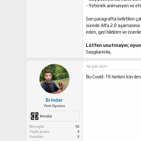
- Yetenek animasyon ve efek
Son paragrafta belirtilen 
sürede Alfa 2.0 aşamasına g
eden, geri bildirim ve öner
Lütfen unutmayın; oyunu
Saygılarımla,
18 Şub 2021
Bu Covid-19 herkes icin des
Brindar
Yeni Oyuncu
Brindar
Mesajlar
10
Tepki puanı
3
Puanları
3