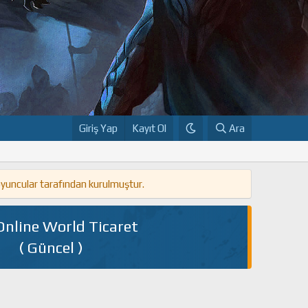
Giriş Yap
Kayıt Ol
Ara
oyuncular tarafından kurulmuştur.
Online World Ticaret
( Güncel )