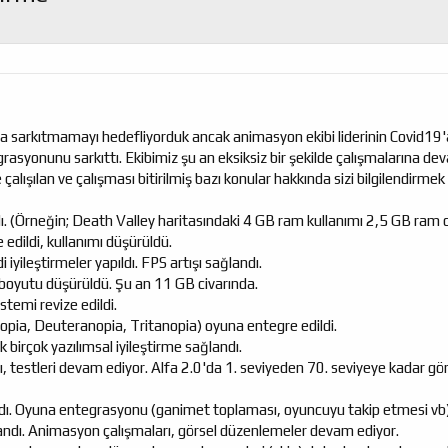
ına sarkıtmamayı hedefliyorduk ancak animasyon ekibi liderinin Covid1
asyonunu sarkıttı. Ekibimiz şu an eksiksiz bir şekilde çalışmalarına de
alışılan ve çalışması bitirilmiş bazı konular hakkında sizi bilgilendirmek
. (Örneğin; Death Valley haritasındaki 4 GB ram kullanımı 2,5 GB ram c
dildi, kullanımı düşürüldü.
yileştirmeler yapıldı. FPS artışı sağlandı.
boyutu düşürüldü. Şu an 11 GB civarında.
stemi revize edildi.
opia, Deuteranopia, Tritanopia) oyuna entegre edildi.
 birçok yazılımsal iyileştirme sağlandı.
 testleri devam ediyor. Alfa 2.0'da 1. seviyeden 70. seviyeye kadar gö
dı. Oyuna entegrasyonu (ganimet toplaması, oyuncuyu takip etmesi vb)
andı. Animasyon çalışmaları, görsel düzenlemeler devam ediyor.