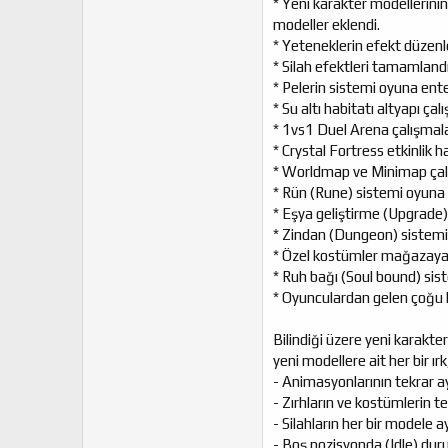
* Yeni karakter modellerinin
modeller eklendi.
* Yeteneklerin efekt düzenle
* Silah efektleri tamamlandı
* Pelerin sistemi oyuna ente
* Su altı habitatı altyapı ça
* 1vs1 Duel Arena çalışmal
* Crystal Fortress etkinlik h
* Worldmap ve Minimap çal
* Rün (Rune) sistemi oyuna 
* Eşya geliştirme (Upgrade)
* Zindan (Dungeon) sistemi 
* Özel kostümler mağazaya 
* Ruh bağı (Soul bound) sis
* Oyunculardan gelen çoğu ha
Bilindiği üzere yeni karakte
yeni modellere ait her bir ırk
- Animasyonlarının tekrar a
- Zırhların ve kostümlerin t
- Silahların her bir modele a
- Boş pozisyonda (Idle) duru